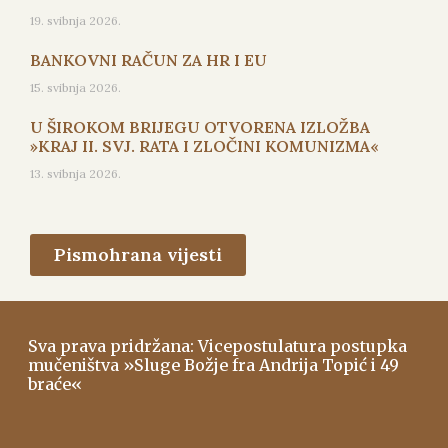
19. svibnja 2026.
BANKOVNI RAČUN ZA HR I EU
15. svibnja 2026.
U ŠIROKOM BRIJEGU OTVORENA IZLOŽBA
»KRAJ II. SVJ. RATA I ZLOČINI KOMUNIZMA«
13. svibnja 2026.
Pismohrana vijesti
Sva prava pridržana: Vicepostulatura postupka
mučeništva »Sluge Božje fra Andrija Topić i 49
braće«