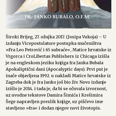
Široki Brijeg, 27. ožujka 2017. (Josipa Vukoja) – U
izdanju Vicepostulature postupka mučeništva
»Fra Leo Petrović i 65 subraće«, Matice hrvatske iz
Vrgorca i CroLibertas Publishers iz Chicaga izišla
je na engleskom jeziku knjiga fra Janka Bubala
Apokaliptični dani (Apocalyptic days). Prvi put je
inače objavljena 1992. u nakladi Matice hrvatske iz
Zagreba dok je fra Janko još bio živ. Novo izdanje
izišlo je 2014. i tada je, da bi se očuvala izvornost,
uz uvodne tekstove Damira Šimića i Krešimira
Šege napravljen preslik knjige, uz piščevo ime
stavljeno »fra« i dodan njegov novi životopis.