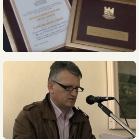
Vicepostulatura Dobila
Godišnju Nagradu Općine
Ljubuški
»Dan Sjećanja« Na
Pobijene Franjevce I Puk