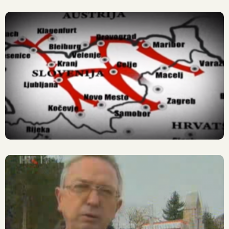
Macelj: Macelj – Gora
Zločina
Macelj: Partizanski Zločin
1945.