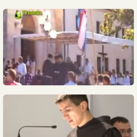
Široki Brijeg: Ukop 3
Identificirana Fratra, 9. X.
2007.
Široki Brijeg: Pokopani
Posmrtni Ostatci Fra