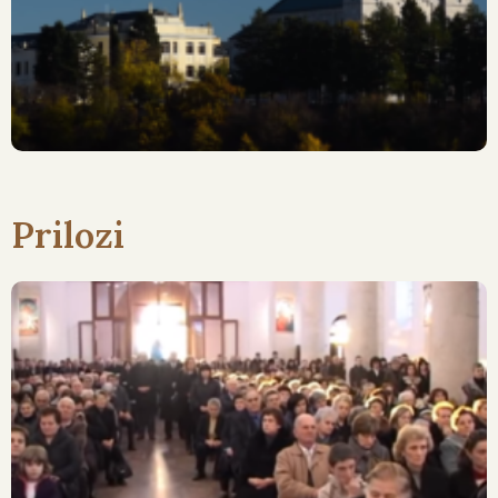
ZABORAVI
Prilozi
Široki Brijeg: Obilježena 66.
Obljetnica Ubojstva 66
Hercegovačkih Franjevaca