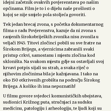
idejni začetnik ovakvih povjerenstava po našim
općinama. Film je to i o dijelu naše prošlosti o
kojoj se nije smjelo pola stoljeća govoriti.
Tek jedan brecaj zvona, s početka dokumentarnog
filma o radu Povjerenstva, kazuje da ni zvona s
ranjenih širokobrijeških zvonika nisu zvonila u
veljači 1945. Titovi zločinci pobili su sve fratre na
Širokom Brijegu, a vjernicima zabranili svaki
pristup crkvi, samostanu i mjestu zločina kod
skloništa. Na svakom mjestu gdje su ostavljali svoj
krvavi potpis sijali su strah, a svaka riječ o
njihovim zločinima bila je kažnjavana. I tako na
oko 150 otkrivenih grobišta na području Širokog
Brijega. A koliko ih ima nepoznatih!
U filmu govore svjedoci komunističkih ubojstava,
sudionici Križnog puta, stručnjaci za sudsku
medicinu, patologiju i arheologiju, te ljudi koji su