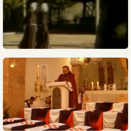
Široki Brijeg: Ubojstvo
Franjevaca 1945.
Zagvozd: Sv. Misa Za
Pobijene, 7. X. 2007.