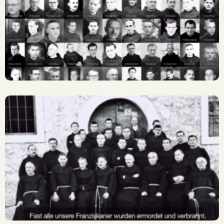
In Odium Fidei – Iz Mržnje
Prema Vjeri
Kosti Smiraj Traže