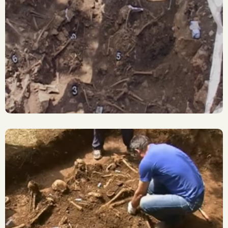
Ljubuški: Iskapanja
Masovne Grobnice Tomića
Njiva
Široki Brijeg: Iskapanje
Masovne Grobnice U
Dubravi (Knešpolje)