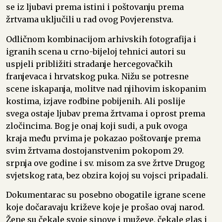
se iz ljubavi prema istini i poštovanju prema
žrtvama uključili u rad ovog Povjerenstva.
Odličnom kombinacijom arhivskih fotografija i
igranih scena u crno-bijeloj tehnici autori su
uspjeli približiti stradanje hercegovačkih
franjevaca i hrvatskog puka. Nižu se potresne
scene iskapanja, molitve nad njihovim iskopanim
kostima, izjave rodbine pobijenih. Ali poslije
svega ostaje ljubav prema žrtvama i oprost prema
zločincima. Bog je onaj koji sudi, a puk ovoga
kraja među prvima je pokazao poštovanje prema
svim žrtvama dostojanstvenim pokopom 29.
srpnja ove godine i sv. misom za sve žrtve Drugog
svjetskog rata, bez obzira kojoj su vojsci pripadali.
Dokumentarac su posebno obogatile igrane scene
koje dočaravaju križeve koje je prošao ovaj narod.
Žene su čekale svoje sinove i muževe, čekale glas i