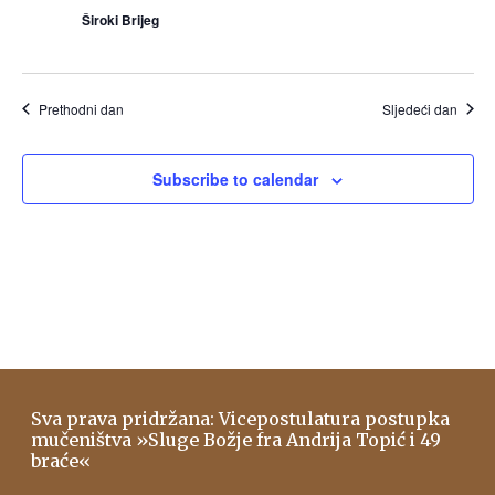
Široki Brijeg
Prethodni dan
Sljedeći dan
Subscribe to calendar
Sva prava pridržana: Vicepostulatura postupka
mučeništva »Sluge Božje fra Andrija Topić i 49
braće«