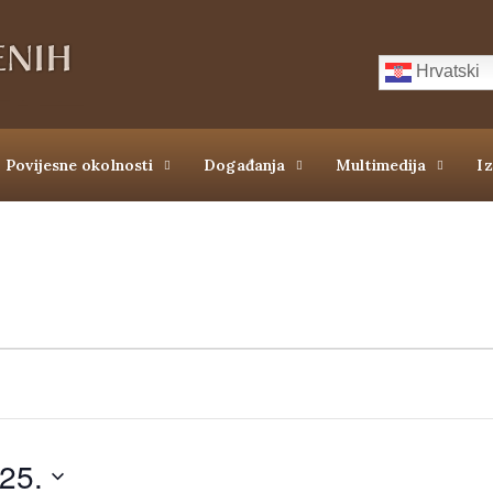
Hrvatski
Povijesne okolnosti
Događanja
Multimedija
I
025.