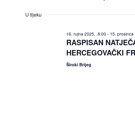
navigacija
riječi.
Odaberite
datum.
pregleda
U tijeku
16. rujna 2025. .8:00
-
15. prosinca
RASPISAN NATJEČA
HERCEGOVAČKI FR
Široki Brijeg