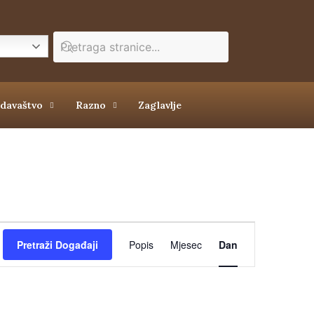
zdavaštvo
Razno
Zaglavlje
Događaj
Pretraži Događaji
Popis
Mjesec
Dan
navigacija
pogleda