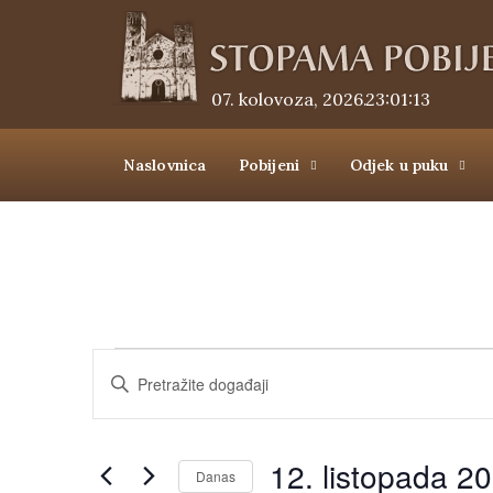
07. kolovoza, 2026.
23:01:13
Naslovnica
Pobijeni
Odjek u puku
Događaji
Unesite
ključnu
pretraga
riječ.
Pretražite
Događaji
i
prema
12. listopada 2
ključnoj
Danas