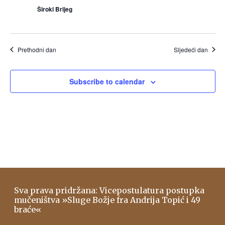
Široki Brijeg
Prethodni dan
Sljedeći dan
Subscribe to calendar
Sva prava pridržana: Vicepostulatura postupka
mučeništva »Sluge Božje fra Andrija Topić i 49
braće«