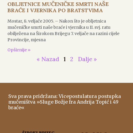
OBLJETNICE MUČENIČKE SMRTI NAŠE
BRAĆE I VJERNIKA PO BRATSTVIMA
Mostar, 8. veljače 2005. – Nakon što je obljetnica
mučeničke smrti naše braće i vjernika u II. svj. ratu
obilježena na Širokom Brijegu 7. veljače na razini cijele
Provincije, mjesna
Opširnije »
« Nazad
1
2
Dalje »
Sva prava pridržana: Vicepostulatura postupka
mučeništva »Sluge Božje fra Andrija Topić i 49
braće«