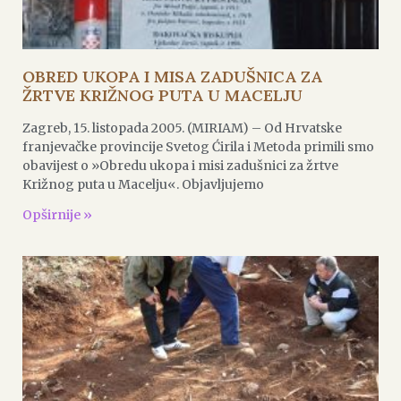
OBRED UKOPA I MISA ZADUŠNICA ZA
ŽRTVE KRIŽNOG PUTA U MACELJU
Zagreb, 15. listopada 2005. (MIRIAM) – Od Hrvatske
franjevačke provincije Svetog Ćirila i Metoda primili smo
obavijest o »Obredu ukopa i misi zadušnici za žrtve
Križnog puta u Macelju«. Objavljujemo
Opširnije »