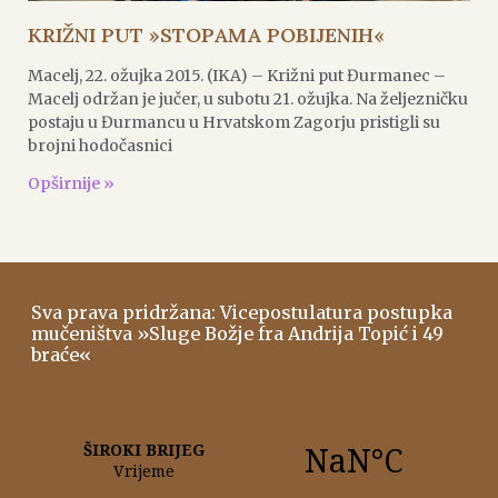
KRIŽNI PUT »STOPAMA POBIJENIH«
Macelj, 22. ožujka 2015. (IKA) – Križni put Đurmanec –
Macelj održan je jučer, u subotu 21. ožujka. Na željezničku
postaju u Đurmancu u Hrvatskom Zagorju pristigli su
brojni hodočasnici
Opširnije »
Sva prava pridržana: Vicepostulatura postupka
mučeništva »Sluge Božje fra Andrija Topić i 49
braće«