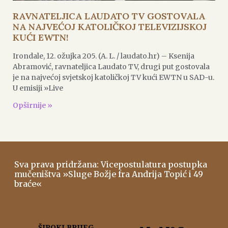
RAVNATELJICA LAUDATO TV GOSTOVALA
NA NAJVEĆOJ KATOLIČKOJ TELEVIZIJSKOJ
KUĆI EWTN!
Irondale, 12. ožujka 205. (A. L. / laudato.hr) – Ksenija
Abramović, ravnateljica Laudato TV, drugi put gostovala
je na najvećoj svjetskoj katoličkoj TV kući EWTN u SAD-u.
U emisiji »Live
Opširnije »
Sva prava pridržana: Vicepostulatura postupka
mučeništva »Sluge Božje fra Andrija Topić i 49
braće«