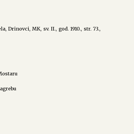
, Drinovci, MK, sv. II., god. 1910., str. 73.,
u Mostaru
 Zagrebu