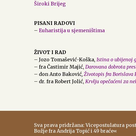
Široki Brijeg
PISANI RADOVI
–
Euharistija u sjemeništima
ŽIVOT I RAD
– Jozo Tomašević-Koška,
Istina o ubijenoj 
– fra Častimir Majić,
Darovana dobrota prese
– don Anto Baković
,
Životopis fra Borislava
– dr. fra Robert Jolić,
Krvlju opečaćeni za ne
Sva prava pridržana: Vicepostulatura po
Božje fra Andrija Topić i 49 braće«