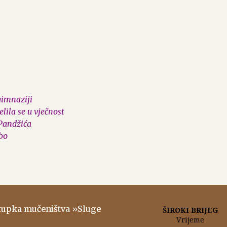
gimnaziji
lila se u vječnost
 Pandžića
bo
stupka mučeništva »Sluge