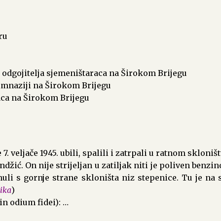
ru
ik odgojitelja sjemeništaraca na Širokom Brijegu
gimnaziji na Širokom Brijegu
raca na Širokom Brijegu
7. veljače 1945. ubili, spalili i zatrpali u ratnom skloni
ndžić. On nije strijeljan u zatiljak niti je poliven ben
nuli s gornje strane skloništa niz stepenice. Tu je na
nika
)
in odium fidei): …