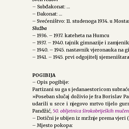
–
Subđakonat: …
– Đakonat: …
– Svećeništvo: 11. studenoga 1934. u Mosta
Služba
– 1936. – 1937. kateheta na Humcu
– 1937. – 1940. tajnik gimnazije i zamjen
– 1940. – 1945. nastavnik vjeronauka na 
– 1941. – 1945. prvi odgojitelj sjemeništa
POGIBIJA
– Opis pogibije:
Partizani su ga s jedanaestoricom subraće 
»Poseban slučaj doživio je fra Borislav Pa
udarili u srce i njegovo mrtvo tijelo gur
Pandžić,
50. obljetnica širokobrijeških muče
– Dotični je ubijen iz mržnje prema vjeri (
– Mjesto pokopa: