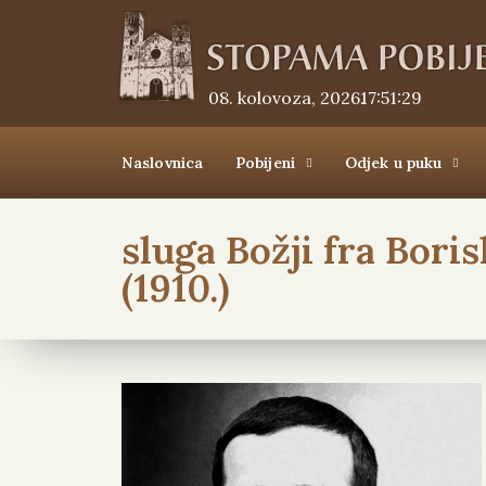
08. kolovoza, 2026.
17:51:29
Naslovnica
Pobijeni
Odjek u puku
sluga Božji fra Bori
(1910.)