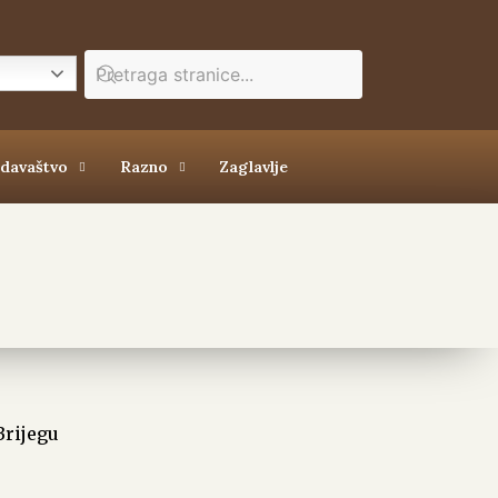
zdavaštvo
Razno
Zaglavlje
Brijegu