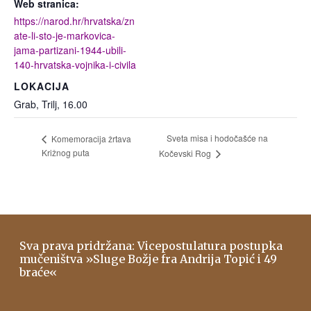
Web stranica:
https://narod.hr/hrvatska/zn
ate-li-sto-je-markovica-
jama-partizani-1944-ubili-
140-hrvatska-vojnika-i-civila
LOKACIJA
Grab, Trilj, 16.00
Sveta misa i hodočašće na
Komemoracija žrtava
Križnog puta
Kočevski Rog
Sva prava pridržana: Vicepostulatura postupka
mučeništva »Sluge Božje fra Andrija Topić i 49
braće«