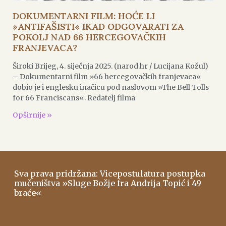
DOKUMENTARNI FILM: HOĆE LI
»ANTIFAŠISTI« IKAD ODGOVARATI ZA
POKOLJ NAD 66 HERCEGOVAČKIH
FRANJEVACA?
Široki Brijeg, 4. siječnja 2025. (narod.hr / Lucijana Kožul)
– Dokumentarni film »66 hercegovačkih franjevaca«
dobio je i englesku inačicu pod naslovom »The Bell Tolls
for 66 Franciscans«. Redatelj filma
Opširnije »
Sva prava pridržana: Vicepostulatura postupka
mučeništva »Sluge Božje fra Andrija Topić i 49
braće«