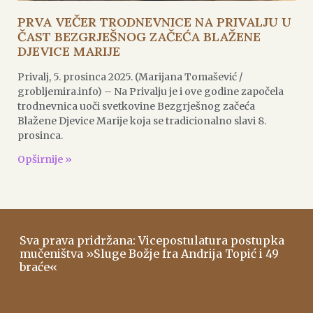
PRVA VEČER TRODNEVNICE NA PRIVALJU U
ČAST BEZGRJEŠNOG ZAČEĆA BLAŽENE
DJEVICE MARIJE
Privalj, 5. prosinca 2025. (Marijana Tomašević /
grobljemira.info) – Na Privalju je i ove godine započela
trodnevnica uoči svetkovine Bezgrješnog začeća
Blažene Djevice Marije koja se tradicionalno slavi 8.
prosinca.
Opširnije »
Sva prava pridržana: Vicepostulatura postupka
mučeništva »Sluge Božje fra Andrija Topić i 49
braće«