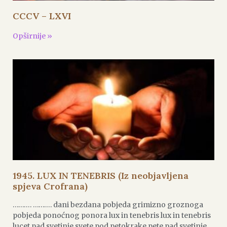
CCCV – LXVI
Opširnije »
1945. LUX IN TENEBRIS (Iz neobjavljena
spjeva Crofrana)
………. ………. dani bezdana pobjeda grimizno groznoga
pobjeda ponoćnog ponora lux in tenebris lux in tenebris
lucet pad svetinje svete pod petokrake pete pad svetinje