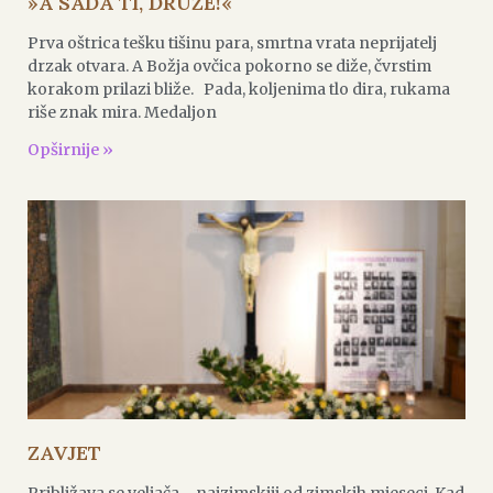
»A SADA TI, DRUŽE!«
Prva oštrica tešku tišinu para, smrtna vrata neprijatelj
drzak otvara. A Božja ovčica pokorno se diže, čvrstim
korakom prilazi bliže. Pada, koljenima tlo dira, rukama
riše znak mira. Medaljon
Opširnije »
ZAVJET
Približava se veljača… najzimskiji od zimskih mjeseci. Kad