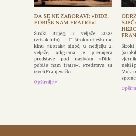
DA SE NE ZABORAVI: »DIDE,
ODR
POBIŠE NAM FRATRE«!
SJEĆ
HER
Široki Brijeg, 3. veljače 2020.
FRAN
(vrisak.info) – U širokobriješkome
kinu »Borak« sinoć, u nedjelju 2.
Širok
veljače, odigrana je premijera
(siro
predstave pod nazivom »Dide,
vjerni
pobiše nam fratre«. Predstavu su
neki i 
izveli Franjevački
Mokro
spomen
Opširnije »
Opširn