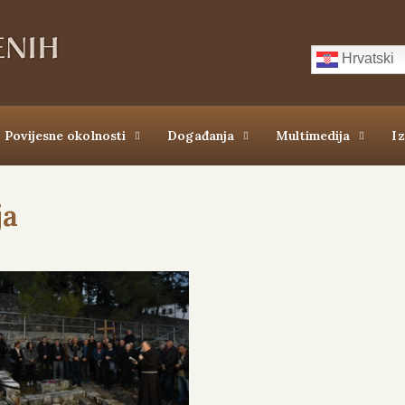
Hrvatski
Povijesne okolnosti
Događanja
Multimedija
I
ja