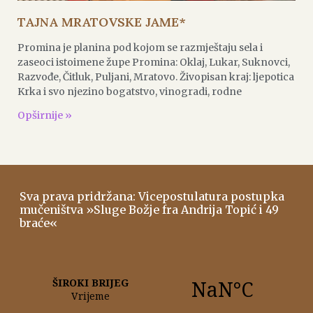
TAJNA MRATOVSKE JAME*
Promina je planina pod kojom se razmještaju sela i
zaseoci istoimene župe Promina: Oklaj, Lukar, Suknovci,
Razvođe, Čitluk, Puljani, Mratovo. Živopisan kraj: ljepotica
Krka i svo njezino bogatstvo, vinogradi, rodne
Opširnije »
Sva prava pridržana: Vicepostulatura postupka
mučeništva »Sluge Božje fra Andrija Topić i 49
braće«