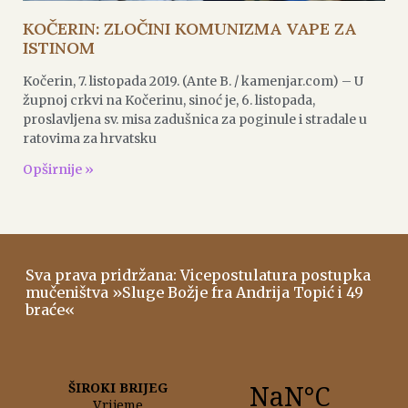
KOČERIN: ZLOČINI KOMUNIZMA VAPE ZA
ISTINOM
Kočerin, 7. listopada 2019. (Ante B. / kamenjar.com) – U
župnoj crkvi na Kočerinu, sinoć je, 6. listopada,
proslavljena sv. misa zadušnica za poginule i stradale u
ratovima za hrvatsku
Opširnije »
Sva prava pridržana: Vicepostulatura postupka
mučeništva »Sluge Božje fra Andrija Topić i 49
braće«