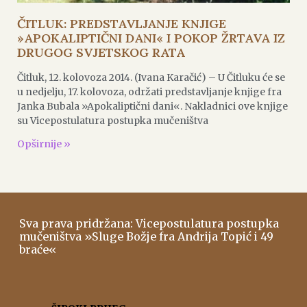
ČITLUK: PREDSTAVLJANJE KNJIGE
»APOKALIPTIČNI DANI« I POKOP ŽRTAVA IZ
DRUGOG SVJETSKOG RATA
Čitluk, 12. kolovoza 2014. (Ivana Karačić) – U Čitluku će se
u nedjelju, 17. kolovoza, održati predstavljanje knjige fra
Janka Bubala »Apokaliptični dani«. Nakladnici ove knjige
su Vicepostulatura postupka mučeništva
Opširnije »
Sva prava pridržana: Vicepostulatura postupka
mučeništva »Sluge Božje fra Andrija Topić i 49
braće«