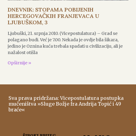
DNEVNIK: STOPAMA POBIJENIH
HERCEGOVAČKIH FRANJEVACA U
LJUBUŠKOM, 3
Ljubuški, 21. srpnja 2010. (Vicepostulatura) – Grad se
polagano budi. Već je 7.00. Nekada je ovdje bila šikara,
jedino je Oznina kuća trebala spadati u civilizaciju, ali je
nažalost otišla
Opširnije »
Sva prava pridržana: Vicepostulatura postupka
mučeništva »Sluge Božje fra Andrija Topić i 49
braće«