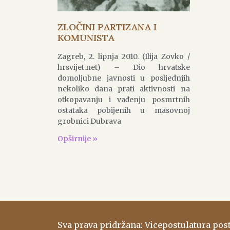
ZLOČINI PARTIZANA I
KOMUNISTA
Zagreb, 2. lipnja 2010. (Ilija Zovko /
hrsvijet.net) – Dio hrvatske
domoljubne javnosti u posljednjih
nekoliko dana prati aktivnosti na
otkopavanju i vađenju posmrtnih
ostataka pobijenih u masovnoj
grobnici Dubrava
Opširnije »
Sva prava pridržana: Vicepostulatura po