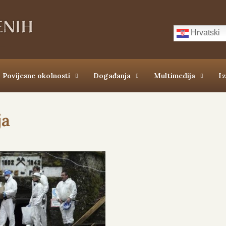
Hrvatski
Povijesne okolnosti
Događanja
Multimedija
I
ja