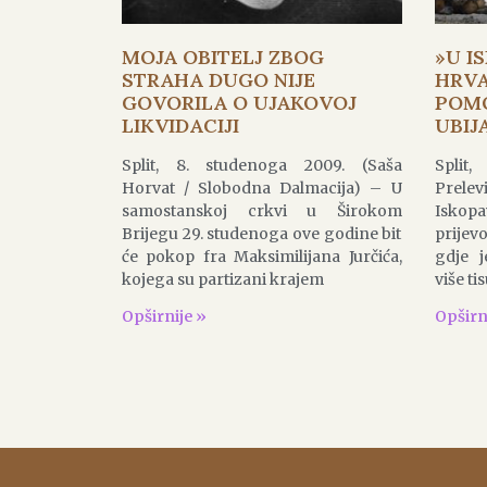
MOJA OBITELJ ZBOG
»U I
STRAHA DUGO NIJE
HRVA
GOVORILA O UJAKOVOJ
POMO
LIKVIDACIJI
UBIJ
Split, 8. studenoga 2009. (Saša
Split,
Horvat / Slobodna Dalmacija) – U
Prelev
samostanskoj crkvi u Širokom
Iskopa
Brijegu 29. studenoga ove godine bit
prijev
će pokop fra Maksimilijana Jurčića,
gdje j
kojega su partizani krajem
više ti
Opširnije »
Opširn