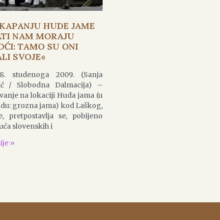
SKAPANJU HUDE JAME
TI NAM MORAJU
ĆI: TAMO SU ONI
ALI SVOJE«
 8. studenoga 2009. (Sanja
ić / Slobodna Dalmacija) –
vanje na lokaciji Huda jama (u
odu: grozna jama) kod Laškog,
e, pretpostavlja se, pobijeno
suća slovenskih i
ije »