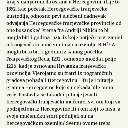
kraj s namjerom da ostanu u Hercegovini, ili je to
1852. kao početak Hercegovačke franjevačke
kustodije, odnosno prvi službeni nadnevak
odvajanja Hercegovačke franjevačke provincije od
one bosanske? Prema fra Andriji Nikiću to bi
mogla biti i godina 1524. iz koje potječu prvi zapisi
2
o franjevačkim mučenicima na ozemlju BiH?
A
mogla bi to biti i godina iz samog početka
Franjevačkog Reda, 1232., odnosno možda i prije
1226. kad je osnovana Hrvatska franjevačka
provincija. Vjerojatno su fratri iz pograničnih
3
gradova pohađali Hercegovinu.
Tu je i pitanje
granica Hercegovine koje su nekada bile puno
veće. Postavlja se također pitanje jesu li
hercegovački franjevački mučenici svi oni koji su
podrijetlom iz Hercegovine ili i oni koji to nisu, a
svoju mučeničku smrt podnijeli su na
hercegovačkom ozemlju? Svemu ovome treba