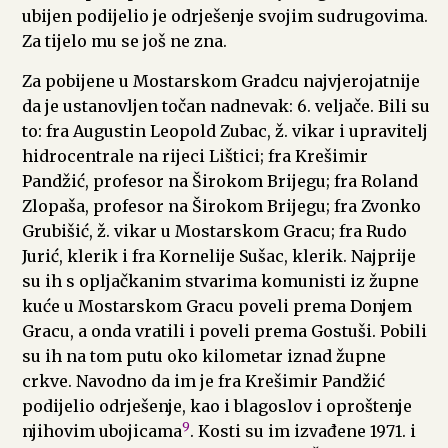
ubijen podijelio je odrješenje svojim sudrugovima.
Za tijelo mu se još ne zna.
Za pobijene u Mostarskom Gradcu najvjerojatnije
da je ustanovljen točan nadnevak: 6. veljače. Bili su
to: fra Augustin Leopold Zubac, ž. vikar i upravitelj
hidrocentrale na rijeci Lištici; fra Krešimir
Pandžić, profesor na Širokom Brijegu; fra Roland
Zlopaša, profesor na Širokom Brijegu; fra Zvonko
Grubišić, ž. vikar u Mostarskom Gracu; fra Rudo
Jurić, klerik i fra Kornelije Sušac, klerik. Najprije
su ih s opljačkanim stvarima komunisti iz župne
kuće u Mostarskom Gracu poveli prema Donjem
Gracu, a onda vratili i poveli prema Gostuši. Pobili
su ih na tom putu oko kilometar iznad župne
crkve. Navodno da im je fra Krešimir Pandžić
podijelio odrješenje, kao i blagoslov i oproštenje
9
njihovim ubojicama
. Kosti su im izvađene 1971. i