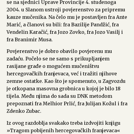
se na sjednici Uprave Provincije 4. studenoga
2004. u Slanom ustroji povjerenstvo za pripremu
kauze mučenika. Na čelo mu je postavljen fra Ante
Marić, a članovi su bili: fra Bazilije Pandžić, fra
Vendelin Karačić, fra Jozo Zovko, fra Jozo Vasilj i
fra Branimir Musa.
Povjerenstvo je dobro obavilo povjerenu mu
zadaću. Počelo se ne samo s prikupljanjem
rasijane građe o mogućem mučeništvu
hercegovačkih franjevaca, već i tražiti njihove
zemne ostatke. Kao što je spomenuto, u Zagvozdu
je otkopana masovna grobnica u kojoj je bilo 18
tijela. Među njima do sada su DNK metodom
prepoznati fra Melhior Prlić, fra Julijan Kožul i fra
Zdenko Zubac.
Iz ovog razdoblja svakako treba izdvojiti knjigu
»Tragom pobijenih hercegovačkih franjevaca«