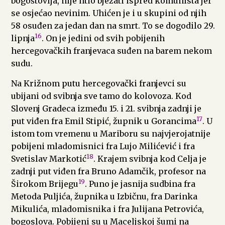
bogoštovlja, nije htio bježati ispred komunista jer
se osjećao nevinim. Uhićen je i u skupini od njih
58 osuđen za jedan dan na smrt. To se dogodilo 29.
16
lipnja
. On je jedini od svih pobijenih
hercegovačkih franjevaca suđen na barem nekom
sudu.
Na Križnom putu hercegovački franjevci su
ubijani od svibnja sve tamo do kolovoza. Kod
Slovenj Gradeca između 15. i 21. svibnja zadnji je
17
put viđen fra Emil Stipić, župnik u Gorancima
. U
istom tom vremenu u Mariboru su najvjerojatnije
pobijeni mladomisnici fra Lujo Milićević i fra
18
Svetislav Markotić
. Krajem svibnja kod Celja je
zadnji put viđen fra Bruno Adamčik, profesor na
19
Širokom Brijegu
. Puno je jasnija sudbina fra
Metoda Puljića, župnika u Izbičnu, fra Darinka
Mikulića, mladomisnika i fra Julijana Petrovića,
bogoslova. Pobijeni su u Maceljskoj šumi na