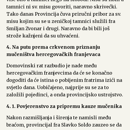
tamnici ni sv. misu govoriti, naravno skrivećki.
Tako danas Provincija čuva priručni pribor za sv.
misu kojim su se u zeničkoj tamnici služili fra
Smiljan Zvonar i drugi. Naravno da bi bili još
strože kažnjeni da su uhvaćeni.
4. Na putu prema crkvenom priznanju
mučeništva hercegovačkih franjevaca
Domovinski rat razbudio je nade među
hercegovačkim franjevcima da će se konačno
dogoditi da će istina o pobijenim fratrima izići na
svjetlo dana. Uobičajeno, najprije su se za to
založili pojedinci, a onda provincijsko ustrojstvo.
4. 1. Povjerenstvo za pripremu kauze mučenika
Nakon razmišljanja i širenja te namisli među
braćom, provincijal fra Slavko Soldo zauzeo se da