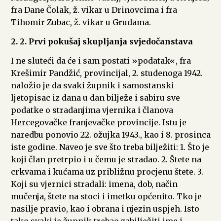
fra Dane Čolak, ž. vikar u Drinovcima i fra
Tihomir Zubac, ž. vikar u Grudama.
2. 2. Prvi pokušaj skupljanja svjedočanstava
I ne sluteći da će i sam postati »podatak«, fra
Krešimir Pandžić, provincijal, 2. studenoga 1942.
naložio je da svaki župnik i samostanski
ljetopisac iz dana u dan bilježe i sabiru sve
podatke o stradanjima vjernika i članova
Hercegovačke franjevačke provincije. Istu je
naredbu ponovio 22. ožujka 1943., kao i 8. prosinca
iste godine. Naveo je sve što treba bilježiti: 1. Što je
koji član pretrpio i u čemu je stradao. 2. Štete na
crkvama i kućama uz približnu procjenu štete. 3.
Koji su vjernici stradali: imena, dob, način
mučenja, štete na stoci i imetku općenito. Tko je
nasilje pravio, kao i obrana i njezin uspjeh. Isto