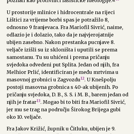
poznati kao protivnici fašističke ideologije.«
U prostorije mlinice i hidrocentrale na rijeci
Lištici za vrijeme borbi spas je potražilo 8,
odnosno 9 franjevaca. Fra Mariofil Sivrić, naime,
odlazio je i dolazio, tako da je najvjerojatnije
ubijen zasebno. Nakon prestanka pucnjave 8.
veljače izišli su iz skloništa i uputili se prema
samostanu. Tu su uhićeni i prema pričanju
svjedoka odvedeni put Splita. Jedan od njih, fra
Melhior Prlić, identificiran je među mrtvima u
12
masovnoj grobnici u Zagvozdu
. U Knešpolju
postoji masovna grobnica s 40-ak ubijenih. Po
pričanju svjedoka, D. B., S. S. i M. B., barem jedan od
13
njih je fratar
. Mogao bi to biti fra Mariofil Sivrić,
jer mu se trag na području Širokog Brijega gubi
oko 10. veljače.
Fra Jakov Križić, župnik u Čitluku, ubijen je 9.