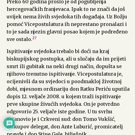
Preko 60 godina prošlo je od pogubljenja
hercegovačkih franjevaca. Ipak to ne znači da još
uvijek nema živih svjedoka tih događaja. Uz Božju
pomoć Vicepostulatura ih neprestano pronalazi i
to je sada njezin glavni posao kojem je podređeno
27
sve ostalo.
Ispitivanje svjedoka trebalo bi doći na kraj
biskupijskog postupka, ali u slučaju da im prijeti
smrt ili gubitak na neki drugi način, dopušta se
njihovo trenutno ispitivanje. Vicepostulatura je,
ocijenivši da su svjedoci u poodmakloj životnoj
dobi, mjesnom ordinariju don Ratku Periću uputila
dopis 12. veljače 2008. u kojem traži ispitivanje
prve skupine živućih svjedoka. On je potvrdno
odgovorio 25. veljače iste godine. U tu svrhu
ustanovio je i Crkveni sud: don Tomo Vukšić,
biskupov delegat, don Ante Luburić, promicatelj
pravde i don Stipe Gale, bilježnik.