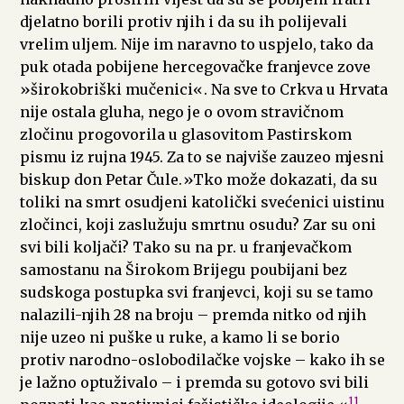
djelatno borili protiv njih i da su ih polijevali
vrelim uljem. Nije im naravno to uspjelo, tako da
puk otada pobijene hercegovačke franjevce zove
»širokobriški mučenici«. Na sve to Crkva u Hrvata
nije ostala gluha, nego je o ovom stravičnom
zločinu progovorila u glasovitom Pastirskom
pismu iz rujna 1945. Za to se najviše zauzeo mjesni
biskup don Petar Čule.»Tko može dokazati, da su
toliki na smrt osudjeni katolički svećenici uistinu
zločinci, koji zaslužuju smrtnu osudu? Zar su oni
svi bili koljači? Tako su na pr. u franjevačkom
samostanu na Širokom Brijegu poubijani bez
sudskoga postupka svi franjevci, koji su se tamo
nalazili-njih 28 na broju – premda nitko od njih
nije uzeo ni puške u ruke, a kamo li se borio
protiv narodno-oslobodilačke vojske – kako ih se
je lažno optuživalo – i premda su gotovo svi bili
11