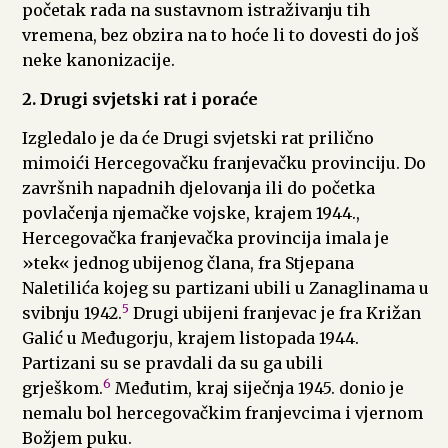
početak rada na sustavnom istraživanju tih
vremena, bez obzira na to hoće li to dovesti do još
neke kanonizacije.
2. Drugi svjetski rat i poraće
Izgledalo je da će Drugi svjetski rat prilično
mimoići Hercegovačku franjevačku provinciju. Do
završnih napadnih djelovanja ili do početka
povlačenja njemačke vojske, krajem 1944.,
Hercegovačka franjevačka provincija imala je
»tek« jednog ubijenog člana, fra Stjepana
Naletilića kojeg su partizani ubili u Zanaglinama u
5
svibnju 1942.
Drugi ubijeni franjevac je fra Križan
Galić u Međugorju, krajem listopada 1944.
Partizani su se pravdali da su ga ubili
6
grješkom.
Međutim, kraj siječnja 1945. donio je
nemalu bol hercegovačkim franjevcima i vjernom
Božjem puku.