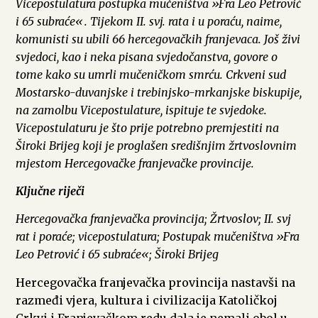
Vicepostulatura postupka mučeništva »Fra Leo Petrović
i 65 subraće«. Tijekom II. svj. rata i u poraću, naime,
komunisti su ubili 66 hercegovačkih franjevaca. Još živi
svjedoci, kao i neka pisana svjedočanstva, govore o
tome kako su umrli mučeničkom smrću. Crkveni sud
Mostarsko-duvanjske i trebinjsko-mrkanjske biskupije,
na zamolbu Vicepostulature, ispituje te svjedoke.
Vicepostulaturu je što prije potrebno premjestiti na
Široki Brijeg koji je proglašen središnjim žrtvoslovnim
mjestom Hercegovačke franjevačke provincije.
Ključne riječi
Hercegovačka franjevačka provincija; Žrtvoslov; II. svj
rat i poraće; vicepostulatura; Postupak mučeništva »Fra
Leo Petrović i 65 subraće«; Široki Brijeg
Hercegovačka franjevačka provincija nastavši na
razmeđi vjera, kultura i civilizacija Katoličkoj
Crkvi i Franjevačkom redu dala je nemali obol u