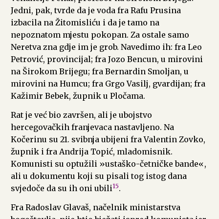
Jedni, pak, tvrde da je voda fra Rafu Prusina
izbacila na Žitomisliću i da je tamo na
nepoznatom mjestu pokopan. Za ostale samo
Neretva zna gdje im je grob. Navedimo ih: fra Leo
Petrović, provincijal; fra Jozo Bencun, u mirovini
na Širokom Brijegu; fra Bernardin Smoljan, u
mirovini na Humcu; fra Grgo Vasilj, gvardijan; fra
Kažimir Bebek, župnik u Pločama.
Rat je već bio završen, ali je ubojstvo
hercegovačkih franjevaca nastavljeno. Na
Kočerinu su 21. svibnja ubijeni fra Valentin Zovko,
župnik i fra Andrija Topić, mladomisnik.
Komunisti su optužili »ustaško-četničke bande«,
ali u dokumentu koji su pisali tog istog dana
15
svjedoče da su ih oni ubili
.
Fra Radoslav Glavaš, načelnik ministarstva