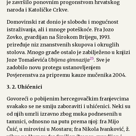
je završilo ponovnim progonstvom hrvatskog
naroda i Katoličke Crkve.
Domovinski rat donio je slobodu i mogućnost
istraživanja, ali i mnoge poteškoće. Fra Jozo
Zovko, gvardijan na Širokom Brijegu, 1993.
priređuje niz znanstvenih skupova i okruglih
stolova. Mnogo građe ostalo je zabilježeno u knjizi
25
Joze Tomaševića
Ubijena gimnazija
.
Sve je
zadobilo novu protegu ustanovljenjem
Povjerenstva za pripremu kauze mučenika 2004.
3. 2. Uhićenici
Govoreći o pobijenim hercegovačkim franjevcima
svakako se ne smiju zaboraviti i uhićenici. Neki su
od njih umrli izravno zbog muka podnesenih u
tamnici, odnosno na putu prema njoj: fra Mijo
Čuić, u mirovini u Mostaru; fra Nikola Ivanković, ž.