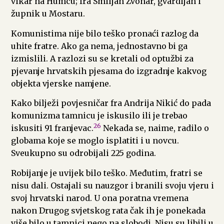
vikar na Humcu; fra Smiljan Zvonar, gvardijan i
župnik u Mostaru.
Komunistima nije bilo teško pronaći razlog da
uhite fratre. Ako ga nema, jednostavno bi ga
izmislili. A razlozi su se kretali od optužbi za
pjevanje hrvatskih pjesama do izgradnje kakvog
objekta vjerske namjene.
Kako bilježi povjesničar fra Andrija Nikić do pada
komunizma tamnicu je iskusilo ili je trebao
26
iskusiti 91 franjevac.
Nekada se, naime, radilo o
globama koje se moglo isplatiti i u novcu.
Sveukupno su odrobijali 225 godina.
Robijanje je uvijek bilo teško. Međutim, fratri se
nisu dali. Ostajali su nauzgor i branili svoju vjeru i
svoj hrvatski narod. U ona poratna vremena
nakon Drugog svjetskog rata čak ih je ponekada
više bilo u tamnici nego na slobodi. Nisu su libili u