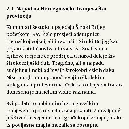
2. 1. Napad na Hercegovačku franjevačku
provinciju
Komunisti žestoko opsjedaju Široki Brijeg
početkom 1945. Žele presjeći odstupnicu
njemačkoj vojsci, ali i razrušiti Široki Brijeg kao
pojam katoličanstva i hrvatstva. Znali su da
njihove ideje ne će prodrijeti u narod dok je živ
širokobriješki duh. Tragično, ali u napadu
sudjeluju i neki od bivših širokobrijeških đaka.
Nisu mogli puno pomoći svojim školskim
kolegama i profesorima. Odluka o ubojstvu fratara
donesena je na nekim višim razinama.
Svi podatci o pobijenim hercegovačkim
franjevcima još nisu dokraja poznati. Zahvaljujući
još živućim svjedocima i građi koja izranja polako
iz povijesne magle mozaik se postupno