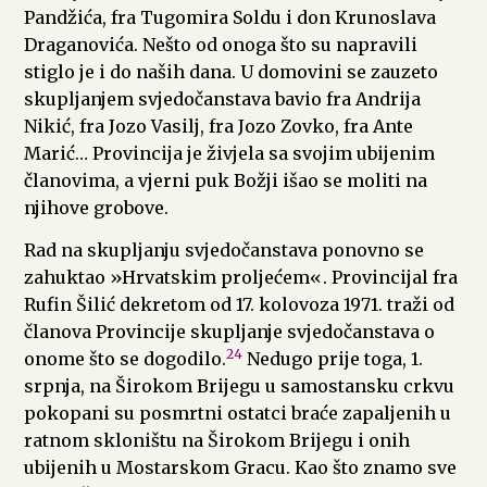
Pandžića, fra Tugomira Soldu i don Krunoslava
Draganovića. Nešto od onoga što su napravili
stiglo je i do naših dana. U domovini se zauzeto
skupljanjem svjedočanstava bavio fra Andrija
Nikić, fra Jozo Vasilj, fra Jozo Zovko, fra Ante
Marić… Provincija je živjela sa svojim ubijenim
članovima, a vjerni puk Božji išao se moliti na
njihove grobove.
Rad na skupljanju svjedočanstava ponovno se
zahuktao »Hrvatskim proljećem«. Provincijal fra
Rufin Šilić dekretom od 17. kolovoza 1971. traži od
članova Provincije skupljanje svjedočanstava o
24
onome što se dogodilo.
Nedugo prije toga, 1.
srpnja, na Širokom Brijegu u samostansku crkvu
pokopani su posmrtni ostatci braće zapaljenih u
ratnom skloništu na Širokom Brijegu i onih
ubijenih u Mostarskom Gracu. Kao što znamo sve