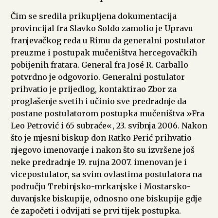
Čim se sredila prikupljena dokumentacija
provincijal fra Slavko Soldo zamolio je Upravu
franjevačkog reda u Rimu da generalni postulator
preuzme i postupak mučeništva hercegovačkih
pobijenih fratara. General fra José R. Carballo
potvrdno je odgovorio. Generalni postulator
prihvatio je prijedlog, kontaktirao Zbor za
proglašenje svetih i učinio sve predradnje da
postane postulatorom postupka mučeništva »Fra
Leo Petrović i 65 subraće«, 23. svibnja 2006. Nakon
što je mjesni biskup don Ratko Perić prihvatio
njegovo imenovanje i nakon što su izvršene još
neke predradnje 19. rujna 2007. imenovan je i
vicepostulator, sa svim ovlastima postulatora na
području Trebinjsko-mrkanjske i Mostarsko-
duvanjske biskupije, odnosno one biskupije gdje
će započeti i odvijati se prvi tijek postupka.