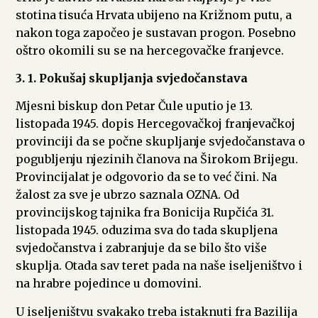
stotina tisuća Hrvata ubijeno na Križnom putu, a
nakon toga započeo je sustavan progon. Posebno
oštro okomili su se na hercegovačke franjevce.
3. 1. Pokušaj skupljanja svjedočanstava
Mjesni biskup don Petar Čule uputio je 13.
listopada 1945. dopis Hercegovačkoj franjevačkoj
provinciji da se počne skupljanje svjedočanstava o
pogubljenju njezinih članova na Širokom Brijegu.
Provincijalat je odgovorio da se to već čini. Na
žalost za sve je ubrzo saznala OZNA. Od
provincijskog tajnika fra Bonicija Rupčića 31.
listopada 1945. oduzima sva do tada skupljena
svjedočanstva i zabranjuje da se bilo što više
skuplja. Otada sav teret pada na naše iseljeništvo i
na hrabre pojedince u domovini.
U iseljeništvu svakako treba istaknuti fra Bazilija