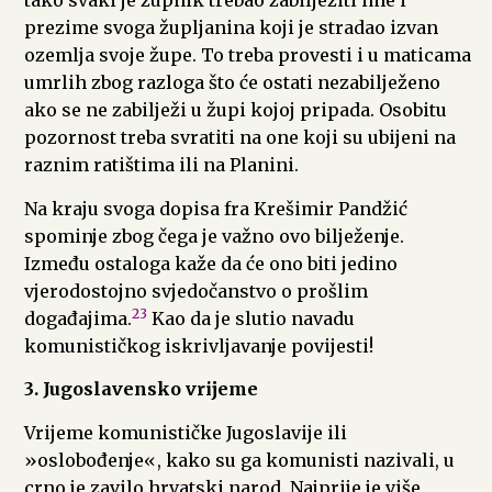
tako svaki je župnik trebao zabilježiti ime i
prezime svoga župljanina koji je stradao izvan
ozemlja svoje župe. To treba provesti i u maticama
umrlih zbog razloga što će ostati nezabilježeno
ako se ne zabilježi u župi kojoj pripada. Osobitu
pozornost treba svratiti na one koji su ubijeni na
raznim ratištima ili na Planini.
Na kraju svoga dopisa fra Krešimir Pandžić
spominje zbog čega je važno ovo bilježenje.
Između ostaloga kaže da će ono biti jedino
vjerodostojno svjedočanstvo o prošlim
23
događajima.
Kao da je slutio navadu
komunističkog iskrivljavanje povijesti!
3. Jugoslavensko vrijeme
Vrijeme komunističke Jugoslavije ili
»oslobođenje«, kako su ga komunisti nazivali, u
crno je zavilo hrvatski narod. Najprije je više