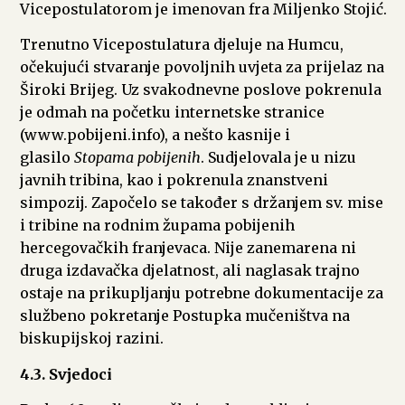
Vicepostulatorom je imenovan fra Miljenko Stojić.
Trenutno Vicepostulatura djeluje na Humcu,
očekujući stvaranje povoljnih uvjeta za prijelaz na
Široki Brijeg. Uz svakodnevne poslove pokrenula
je odmah na početku internetske stranice
(www.pobijeni.info), a nešto kasnije i
glasilo
Stopama pobijenih
. Sudjelovala je u nizu
javnih tribina, kao i pokrenula znanstveni
simpozij. Započelo se također s držanjem sv. mise
i tribine na rodnim župama pobijenih
hercegovačkih franjevaca. Nije zanemarena ni
druga izdavačka djelatnost, ali naglasak trajno
ostaje na prikupljanju potrebne dokumentacije za
službeno pokretanje Postupka mučeništva na
biskupijskoj razini.
4.3. Svjedoci