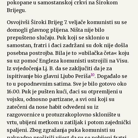
pokopane u samostanskoj crkvi na Širokom
Brijegu.
Osvojivši Široki Brijeg 7. veljače komunisti su se
domogli glavnog plijena. Ništa nije bilo
prepušteno slučaju. Puk koji se sklonio u
samostan, fratri i đaci zadržani su dok nije došla
posebna postrojba. Bila je to »ubilačka četa« koju
su uz pomoć Engleza komunisti ustrojili na Visu.
Iz svjedočenja Lj. B. da se zaključiti da je za
10
ispitivanje bio glavni Ljubo Periša
. Događalo se
to u popodnevnim satima. Sve je bilo gotovo oko
16.00. Puk je pušten kući, đaci su otpremljeni u
vojsku, odnosno partizane, a svi oni koji su
zatečeni da nose habit odvedeni su iz
razgovornice u protuzrakoplovno sklonište u
vrtu, ubijeni metkom u zatiljak i potom zajednički
spaljeni. Zbog zgražanja puka komunisti su
naknadno proširili vijest da su se pobijeni fratri