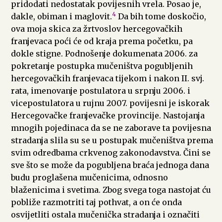
pridodati nedostatak povijesnih vrela. Posao je,
4
dakle, obiman i maglovit.
Da bih tome doskočio,
ova moja skica za žrtvoslov hercegovačkih
franjevaca poći će od kraja prema početku, pa
dokle stigne. Podnošenje dokumenata 2006. za
pokretanje postupka mučeništva pogubljenih
hercegovačkih franjevaca tijekom i nakon II. svj.
rata, imenovanje postulatora u srpnju 2006. i
vicepostulatora u rujnu 2007. povijesni je iskorak
Hercegovačke franjevačke provincije. Nastojanja
mnogih pojedinaca da se ne zaborave ta povijesna
stradanja slila su se u postupak mučeništva prema
svim odredbama crkvenog zakonodavstva. Čini se
sve što se može da pogubljena braća jednoga dana
budu proglašena mučenicima, odnosno
blaženicima i svetima. Zbog svega toga nastojat ću
pobliže razmotriti taj pothvat, a on će onda
osvijetliti ostala mučenička stradanja i označiti