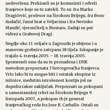
nedovršena. Prekinuli su je komunisti i odveli
franjevce koje su tu zatekli. To su: fra Marko
Dragićević, profesor na Širokom Brijegu, fra Bono
Andačić, časni brat u Veljacima i fra Nevinko
Mandić, vjeroučitelj u Mostaru. Zadnji su put
viđeni u Grabovoj Dragi.
Negdje oko 13. veljače u Zagvozdu je ubijeno i u
masovnu grobnicu zatrpano 18 tijela. Iskapanje je
trajalo 4. travnja 2005. – 18. travnja 2005.
Spomenuli smo da su tu pronađena i DNK
metodom prepoznata 3 hercegovačka franjevca.
Vrlo lako bi tu mogao biti i ostatak skupine iz
mlinice, međutim istrošenost kostiju još ne
dopušta takav zaključak. Prepoznati su pokopani
u samostanskoj crkvi na Širokom Brijegu 9.
listopada 2007., a pokopao ih je general
franjevačkog reda fra Jose R. Carballo. Ostali su