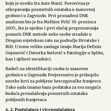
koju je uredio fra Ante Marić. Posvećena je
otkopavanju posmrtnih ostataka u masovnoj
grobnici u Zagvozdu. Prvi pronađeni DNK
analizom bio je fra Melhior Prlić 30. prosinca
2005., što je ujedno i prvi slučaj prepoznavanja
pomoću DNK metode neke osobe stradale u
Drugom svjetskom ratu na području Hrvatske i
BiH. U tome veliku zaslugu imaju Marija Definis
Gojanović i Davorka Sutlović s Patologije u Splitu,
kao i njihovi suradnici.
Radeći na identifikaciji osoba iz masovne
grobnice u Zagvozdu Povjerenstvo je prikupilo
uzorke krvi za pobijene hercegovačke franjevce.
Tako sada imamo bazu podataka za sva moguća
buduća pronalaženja posmrtnih ostataka
pobijenih franjevaca.
4. 2. Postulatura i vicepostulatura