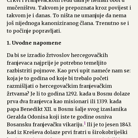
mučeništvu. Takvom je prepoznata kroz povijest i
takvom je i danas. To ništa ne umanjuje da nema
još nijednoga kanoniziranog člana. Trenutno se i
to počinje popravljati.
1. Uvodne napomene
Da bi se izradio žrtvoslov hercegovačkih
franjevaca najprije je potrebno temeljito
razbistriti pojmove. Kao prvi upit nameće nam se:
koja je to godina od koje bi trebalo početi
razmišljati o hercegovačkim franjevačkim
žrtvama? Je li to godina 1292. kada u Bosnu dolaze
prva dva franjevca kao misionari ili 1339. kada
papa Benedikt XII. u Bosnu šalje svog izaslanika
Geralda Odonisa koji iste te godine osniva
1
Bosansku franjevačku vikariju.
Ili je to jesen 1843.
kad iz Kreševa dolaze prvi fratri u širokobriješki