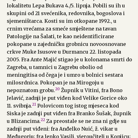
lokalitetu Lepa Bukava 4./5. lipnja. Pobili su ih u
skupini od 21 svećenika, redovnika, bogoslova i
sjemeništarca. Kosti su im otkopane 1992., u
crnim vrećama za smeće smještene na tavan
Patologije na Šalati, te kao neidentificirane
pokopane u zajedničku grobnicu novoosnovane
crkve Muke Isusove u Đurmancu 22. listopada
2005. Fra Ante Majić stigao je u kolonama smrti do
Zagreba, u tamnici u Zagrebu obolio od
meningitisa od čega je i umro u bolnici sestara
milosrdnica. Pokopan je na Mirogoju u
20
nepoznatom grobu.
Župnik u Vitini, fra Bono
Jelavić, zadnji je put viđen kod Velike Gorice oko
21
11. svibnja.
Polovicom tog istog mjeseca kod
Siska je zadnji put viđen fra Branko Šušak, župnik
22
u Blizancima.
Za preostale se ne zna ni gdje su
zadnji put viđeni: fra Anđelko Nuić, ž. vikar u
Međugorju; fra Jenko Vasilj, vjeroučitelj u Konjicu;