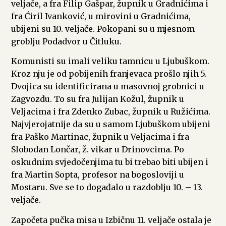
veljače, a fra Filip Gašpar, župnik u Gradnićima i
fra Ćiril Ivanković, u mirovini u Gradnićima,
ubijeni su 10. veljače. Pokopani su u mjesnom
groblju Podadvor u Čitluku.
Komunisti su imali veliku tamnicu u Ljubuškom.
Kroz nju je od pobijenih franjevaca prošlo njih 5.
Dvojica su identificirana u masovnoj grobnici u
Zagvozdu. To su fra Julijan Kožul, župnik u
Veljacima i fra Zdenko Zubac, župnik u Ružićima.
Najvjerojatnije da su u samom Ljubuškom ubijeni
fra Paško Martinac, župnik u Veljacima i fra
Slobodan Lončar, ž. vikar u Drinovcima. Po
oskudnim svjedočenjima tu bi trebao biti ubijen i
fra Martin Sopta, profesor na bogosloviji u
Mostaru. Sve se to događalo u razdoblju 10. – 13.
veljače.
Započeta pučka misa u Izbičnu 11. veljače ostala je