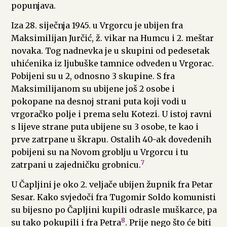
popunjava.
Iza 28. siječnja 1945. u Vrgorcu je ubijen fra
Maksimilijan Jurčić, ž. vikar na Humcu i 2. meštar
novaka. Tog nadnevka je u skupini od pedesetak
uhićenika iz ljubuške tamnice odveden u Vrgorac.
Pobijeni su u 2, odnosno 3 skupine. S fra
Maksimilijanom su ubijene još 2 osobe i
pokopane na desnoj strani puta koji vodi u
vrgoračko polje i prema selu Kotezi. U istoj ravni
s lijeve strane puta ubijene su 3 osobe, te kao i
prve zatrpane u škrapu. Ostalih 40-ak dovedenih
pobijeni su na Novom groblju u Vrgorcu i tu
7
zatrpani u zajedničku grobnicu.
U Čapljini je oko 2. veljače ubijen župnik fra Petar
Sesar. Kako svjedoči fra Tugomir Soldo komunisti
su bijesno po Čapljini kupili odrasle muškarce, pa
8
su tako pokupili i fra Petra
. Prije nego što će biti