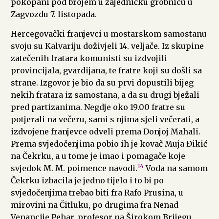
pokopani pod brojem u zajedničku grobnicu u
Zagvozdu 7. listopada.
Hercegovački franjevci u mostarskom samostanu
svoju su Kalvariju doživjeli 14. veljače. Iz skupine
zatečenih fratara komunisti su izdvojili
provincijala, gvardijana, te fratre koji su došli sa
strane. Izgovor je bio da su prvi dopustili bijeg
nekih fratara iz samostana, a da su drugi bježali
pred partizanima. Negdje oko 19.00 fratre su
potjerali na večeru, sami s njima sjeli večerati, a
izdvojene franjevce odveli prema Donjoj Mahali.
Prema svjedočenjima pobio ih je kovač Muja Đikić
na Čekrku, a u tome je imao i pomagače koje
14
svjedok M. M. poimence navodi.
Voda na samom
Čekrku izbacila je jedno tijelo i to bi po
svjedočenjima trebao biti fra Rafo Prusina, u
mirovini na Čitluku, po drugima fra Nenad
Venancije Pehar, profesor na Širokom Brijegu.