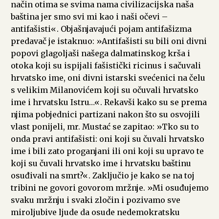
način otima se svima nama civilizacijska naša
baština jer smo svi mi kao i naši očevi –
antifašisti«. Objašnjavajući pojam antifašizma
predavač je istaknuo: »Antifašisti su bili oni divni
popovi glagoljaši našega dalmatinskog krša i
otoka koji su ispijali fašistički ricinus i sačuvali
hrvatsko ime, oni divni istarski svećenici na čelu
s velikim Milanovićem koji su očuvali hrvatsko
ime i hrvatsku Istru…«. Rekavši kako su se prema
njima pobjednici partizani nakon što su osvojili
vlast ponijeli, mr. Mustać se zapitao: »Tko su to
onda pravi antifašisti: oni koji su čuvali hrvatsko
ime i bili zato proganjani ili oni koji su upravo te
koji su čuvali hrvatsko ime i hrvatsku baštinu
osuđivali na smrt?«. Zaključio je kako se na toj
tribini ne govori govorom mržnje. »Mi osuđujemo
svaku mržnju i svaki zločin i pozivamo sve
miroljubive ljude da osude nedemokratsku