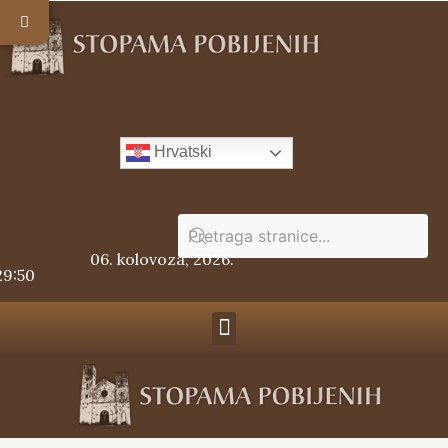
Hrvatski
06. kolovoza, 2026.
29:50