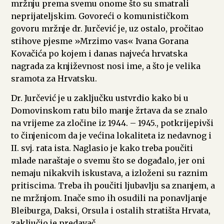
mržnju prema svemu onome što su smatrali
neprijateljskim. Govoreći o komunističkom
govoru mržnje dr. Jurčević je, uz ostalo, pročitao
stihove pjesme »Mrzimo vas« Ivana Gorana
Kovačića po kojem i danas najveća hrvatska
nagrada za književnost nosi ime, a što je velika
sramota za Hrvatsku.
Dr. Jurčević je u zaključku ustvrdio kako bi u
Domovinskom ratu bilo manje žrtava da se znalo
na vrijeme za zločine iz 1944. – 1945., potkrijepivši
to činjenicom da je većina lokaliteta iz nedavnog i
II. svj. rata ista. Naglasio je kako treba poučiti
mlade naraštaje o svemu što se događalo, jer oni
nemaju nikakvih iskustava, a izloženi su raznim
pritiscima. Treba ih poučiti ljubavlju sa znanjem, a
ne mržnjom. Inače smo ih osudili na ponavljanje
Bleiburga, Daksi, Orsula i ostalih stratišta Hrvata,
zaključio je predavač.