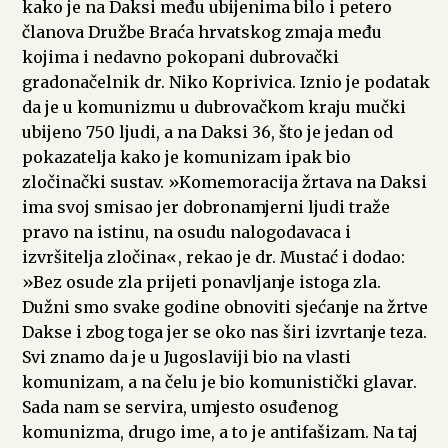
kako je na Daksi među ubijenima bilo i petero
članova Družbe Braća hrvatskog zmaja među
kojima i nedavno pokopani dubrovački
gradonačelnik dr. Niko Koprivica. Iznio je podatak
da je u komunizmu u dubrovačkom kraju mučki
ubijeno 750 ljudi, a na Daksi 36, što je jedan od
pokazatelja kako je komunizam ipak bio
zločinački sustav. »Komemoracija žrtava na Daksi
ima svoj smisao jer dobronamjerni ljudi traže
pravo na istinu, na osudu nalogodavaca i
izvršitelja zločina«, rekao je dr. Mustać i dodao:
»Bez osude zla prijeti ponavljanje istoga zla.
Dužni smo svake godine obnoviti sjećanje na žrtve
Dakse i zbog toga jer se oko nas širi izvrtanje teza.
Svi znamo da je u Jugoslaviji bio na vlasti
komunizam, a na čelu je bio komunistički glavar.
Sada nam se servira, umjesto osuđenog
komunizma, drugo ime, a to je antifašizam. Na taj