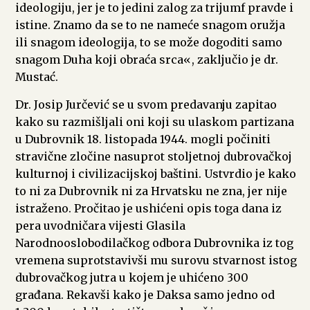
ideologiju, jer je to jedini zalog za trijumf pravde i
istine. Znamo da se to ne nameće snagom oružja
ili snagom ideologija, to se može dogoditi samo
snagom Duha koji obraća srca«, zaključio je dr.
Mustać.
Dr. Josip Jurčević se u svom predavanju zapitao
kako su razmišljali oni koji su ulaskom partizana
u Dubrovnik 18. listopada 1944. mogli počiniti
stravične zločine nasuprot stoljetnoj dubrovačkoj
kulturnoj i civilizacijskoj baštini. Ustvrdio je kako
to ni za Dubrovnik ni za Hrvatsku ne zna, jer nije
istraženo. Pročitao je ushićeni opis toga dana iz
pera uvodničara vijesti Glasila
Narodnooslobodilačkog odbora Dubrovnika iz tog
vremena suprotstavivši mu surovu stvarnost istog
dubrovačkog jutra u kojem je uhićeno 300
građana. Rekavši kako je Daksa samo jedno od