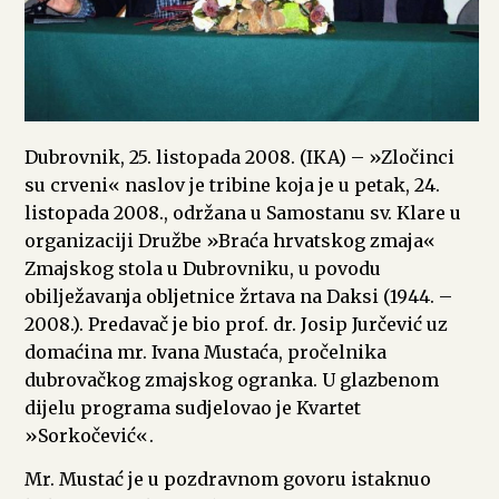
Dubrovnik, 25. listopada 2008. (IKA) – »Zločinci
su crveni« naslov je tribine koja je u petak, 24.
listopada 2008., održana u Samostanu sv. Klare u
organizaciji Družbe »Braća hrvatskog zmaja«
Zmajskog stola u Dubrovniku, u povodu
obilježavanja obljetnice žrtava na Daksi (1944. –
2008.). Predavač je bio prof. dr. Josip Jurčević uz
domaćina mr. Ivana Mustaća, pročelnika
dubrovačkog zmajskog ogranka. U glazbenom
dijelu programa sudjelovao je Kvartet
»Sorkočević«.
Mr. Mustać je u pozdravnom govoru istaknuo