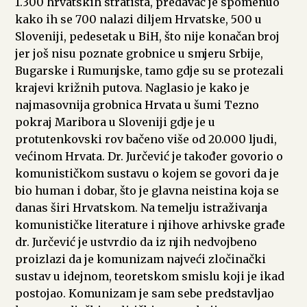
1.300 hrvatskih stratišta, predavač je spomenuo
kako ih se 700 nalazi diljem Hrvatske, 500 u
Sloveniji, pedesetak u BiH, što nije konačan broj
jer još nisu poznate grobnice u smjeru Srbije,
Bugarske i Rumunjske, tamo gdje su se protezali
krajevi križnih putova. Naglasio je kako je
najmasovnija grobnica Hrvata u šumi Tezno
pokraj Maribora u Sloveniji gdje je u
protutenkovski rov bačeno više od 20.000 ljudi,
većinom Hrvata. Dr. Jurčević je također govorio o
komunističkom sustavu o kojem se govori da je
bio human i dobar, što je glavna neistina koja se
danas širi Hrvatskom. Na temelju istraživanja
komunističke literature i njihove arhivske građe
dr. Jurčević je ustvrdio da iz njih nedvojbeno
proizlazi da je komunizam najveći zločinački
sustav u idejnom, teoretskom smislu koji je ikad
postojao. Komunizam je sam sebe predstavljao