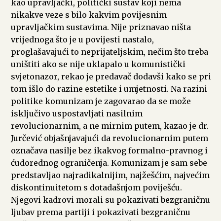
kao upravljački, politički sustav koji nema
nikakve veze s bilo kakvim povijesnim
upravljačkim sustavima. Nije priznavao ništa
vrijednoga što je u povijesti nastalo,
proglašavajući to neprijateljskim, nečim što treba
uništiti ako se nije uklapalo u komunistički
svjetonazor, rekao je predavač dodavši kako se pri
tom išlo do razine estetike i umjetnosti. Na razini
politike komunizam je zagovarao da se može
isključivo uspostavljati nasilnim
revolucionarnim, a ne mirnim putem, kazao je dr.
Jurčević objašnjavajući da revolucionarnim putem
označava nasilje bez ikakvog formalno-pravnog i
ćudorednog ograničenja. Komunizam je sam sebe
predstavljao najradikalnijim, najžešćim, najvećim
diskontinuitetom s dotadašnjom poviješću.
Njegovi kadrovi morali su pokazivati bezgraničnu
ljubav prema partiji i pokazivati bezgraničnu