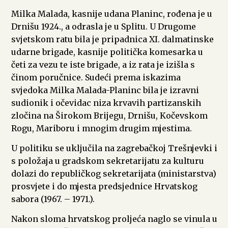
Milka Malada, kasnije udana Planinc, rođena je u
Drnišu 1924., a odrasla je u Splitu. U Drugome
svjetskom ratu bila je pripadnica XI. dalmatinske
udarne brigade, kasnije politička komesarka u
četi za vezu te iste brigade, a iz rata je izišla s
činom poručnice. Sudeći prema iskazima
svjedoka Milka Malada-Planinc bila je izravni
sudionik i očevidac niza krvavih partizanskih
zločina na Širokom Brijegu, Drnišu, Kočevskom
Rogu, Mariboru i mnogim drugim mjestima.
U politiku se uključila na zagrebačkoj Trešnjevki i
s položaja u gradskom sekretarijatu za kulturu
dolazi do republičkog sekretarijata (ministarstva)
prosvjete i do mjesta predsjednice Hrvatskog
sabora (1967. – 1971.).
Nakon sloma hrvatskog proljeća naglo se vinula u