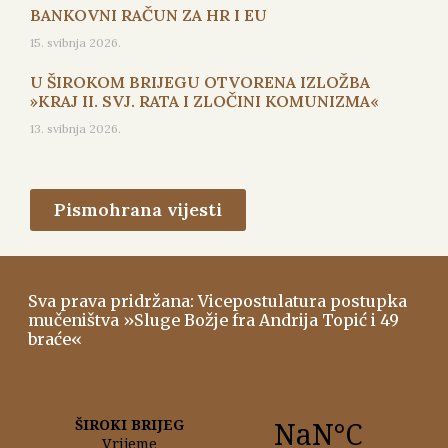
BANKOVNI RAČUN ZA HR I EU
15. svibnja 2026.
U ŠIROKOM BRIJEGU OTVORENA IZLOŽBA
»KRAJ II. SVJ. RATA I ZLOČINI KOMUNIZMA«
13. svibnja 2026.
Pismohrana vijesti
Sva prava pridržana: Vicepostulatura postupka
mučeništva »Sluge Božje fra Andrija Topić i 49
braće«