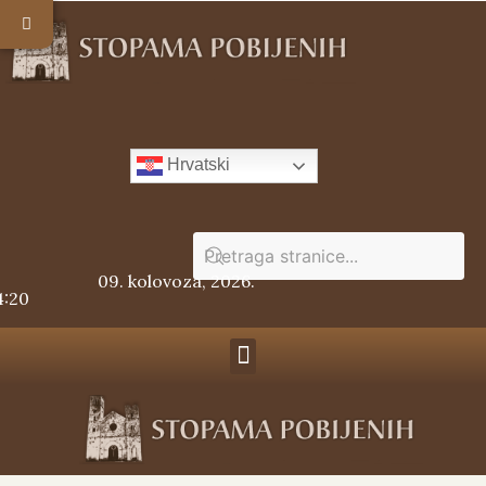
Hrvatski
09. kolovoza, 2026.
4:20