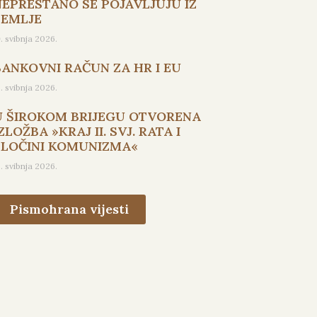
NEPRESTANO SE POJAVLJUJU IZ
ZEMLJE
9. svibnja 2026.
BANKOVNI RAČUN ZA HR I EU
5. svibnja 2026.
U ŠIROKOM BRIJEGU OTVORENA
ZLOŽBA »KRAJ II. SVJ. RATA I
ZLOČINI KOMUNIZMA«
3. svibnja 2026.
Pismohrana vijesti