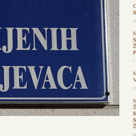
O
2
1
2
1