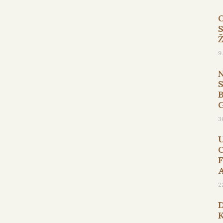
9
B
3
2