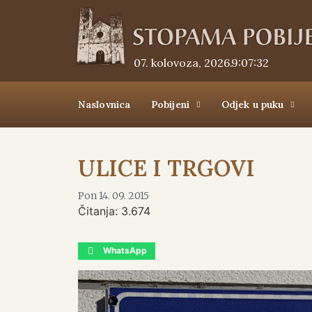
07. kolovoza, 2026.
9:07:32
Naslovnica
Pobijeni
Odjek u puku
ULICE I TRGOVI
Pon 14. 09. 2015
Čitanja:
3.674
WhatsApp