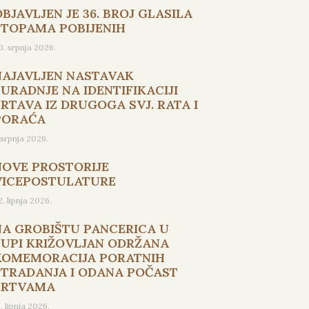
BJAVLJEN JE 36. BROJ GLASILA
STOPAMA POBIJENIH
0. srpnja 2026.
NAJAVLJEN NASTAVAK
SURADNJE NA IDENTIFIKACIJI
ŽRTAVA IZ DRUGOGA SVJ. RATA I
PORAĆA
. srpnja 2026.
NOVE PROSTORIJE
VICEPOSTULATURE
2. lipnja 2026.
NA GROBIŠTU PANCERICA U
ŽUPI KRIŽOVLJAN ODRŽANA
KOMEMORACIJA PORATNIH
STRADANJA I ODANA POČAST
ŽRTVAMA
5. lipnja 2026.