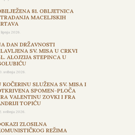
OBILJEŽENA 81. OBLJETNICA
STRADANJA MACELJSKIH
ŽRTAVA
. lipnja 2026.
NA DAN DRŽAVNOSTI
SLAVLJENA SV. MISA U CRKVI
L. ALOJZIJA STEPINCA U
GOLUBIĆU
0. svibnja 2026.
U KOČERINU SLUŽENA SV. MISA I
OTKRIVENA SPOMEN-PLOČA
FRA VALENTINU ZOVKI I FRA
ANDRIJI TOPIĆU
2. svibnja 2026.
DOKAZI ZLOSILNA
KOMUNISTIČKOG REŽIMA