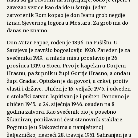
zavezao vezice kao da ide u šetnju. Jedan
zatvorenik Rom kopao je don Ivanu grob negdje
iznad Sjevernog logora u Mostaru. Za grob mu do
danas ne znamo.
Don Mitar Papac, rođen je 1896. na Pušištu. U
Sarajevu je završio bogosloviju 1920. Zaređen je za
svećenika 1919., a mladu misu proslavio je 26.
prosinca 1919. u Stocu. Prvo je kapelan u Donjem
Hrasnu, pa župnik u župi Gornje Hrasno, a onda u
župi Gradac. Optužen je da govori, u crkvi, protiv
vlasti i države. Uhićen je 16. veljače 1945. i odveden
u stolački zatvor. Ispitivan je i pušten. Ponovno je
uhićen 1945., a 24. siječnja 1946. osuđen na 8
godina zatvora. Kao svećenik bio je posebno
šikaniran, ponižavan i čest stanovnik staklare.
Poginuo je u Slakovcima u namještenoj
željezničkoj nesreći 28. travnja 1951. Sahranjen je u