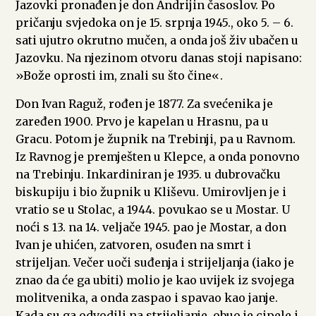
Jazovki pronađen je don Andrijin časoslov. Po
pričanju svjedoka on je 15. srpnja 1945., oko 5. – 6.
sati ujutro okrutno mučen, a onda još živ ubačen u
Jazovku. Na njezinom otvoru danas stoji napisano:
»Bože oprosti im, znali su što čine«.
Don Ivan Raguž, rođen je 1877. Za svećenika je
zaređen 1900. Prvo je kapelan u Hrasnu, pa u
Gracu. Potom je župnik na Trebinji, pa u Ravnom.
Iz Ravnog je premješten u Klepce, a onda ponovno
na Trebinju. Inkardiniran je 1935. u dubrovačku
biskupiju i bio župnik u Kliševu. Umirovljen je i
vratio se u Stolac, a 1944. povukao se u Mostar. U
noći s 13. na 14. veljače 1945. pao je Mostar, a don
Ivan je uhićen, zatvoren, osuđen na smrt i
strijeljan. Večer uoči suđenja i strijeljanja (iako je
znao da će ga ubiti) molio je kao uvijek iz svojega
molitvenika, a onda zaspao i spavao kao janje.
Kada su ga odvodili na strijeljanje, obuo je cipele i