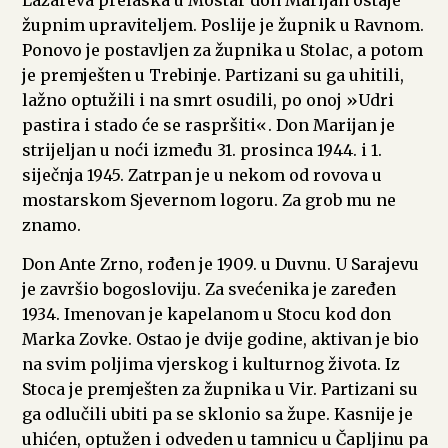
župnim upraviteljem. Poslije je župnik u Ravnom.
Ponovo je postavljen za župnika u Stolac, a potom
je premješten u Trebinje. Partizani su ga uhitili,
lažno optužili i na smrt osudili, po onoj »Udri
pastira i stado će se raspršiti«. Don Marijan je
strijeljan u noći između 31. prosinca 1944. i 1.
siječnja 1945. Zatrpan je u nekom od rovova u
mostarskom Sjevernom logoru. Za grob mu ne
znamo.
Don Ante Zrno, rođen je 1909. u Duvnu. U Sarajevu
je završio bogosloviju. Za svećenika je zaređen
1934. Imenovan je kapelanom u Stocu kod don
Marka Zovke. Ostao je dvije godine, aktivan je bio
na svim poljima vjerskog i kulturnog života. Iz
Stoca je premješten za župnika u Vir. Partizani su
ga odlučili ubiti pa se sklonio sa župe. Kasnije je
uhićen, optužen i odveden u tamnicu u Čapljinu pa