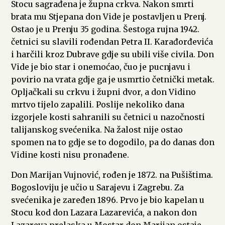
Stocu sagrađena je župna crkva. Nakon smrti
brata mu Stjepana don Vide je postavljen u Prenj.
Ostao je u Prenju 35 godina. Šestoga rujna 1942.
četnici su slavili rođendan Petra II. Karađorđevića
i harčili kroz Dubrave gdje su ubili više civila. Don
Vide je bio star i onemoćao, čuo je pucnjavu i
povirio na vrata gdje ga je usmrtio četnički metak.
Opljačkali su crkvu i župni dvor, a don Vidino
mrtvo tijelo zapalili. Poslije nekoliko dana
izgorjele kosti sahranili su četnici u nazočnosti
talijanskog svećenika. Na žalost nije ostao
spomen na to gdje se to dogodilo, pa do danas don
Vidine kosti nisu pronađene.
Don Marijan Vujnović, rođen je 1872. na Pušištima.
Bogosloviju je učio u Sarajevu i Zagrebu. Za
svećenika je zaređen 1896. Prvo je bio kapelan u
Stocu kod don Lazara Lazarevića, a nakon don
Lazareva prelaska u Mostar don Marijan ostaje