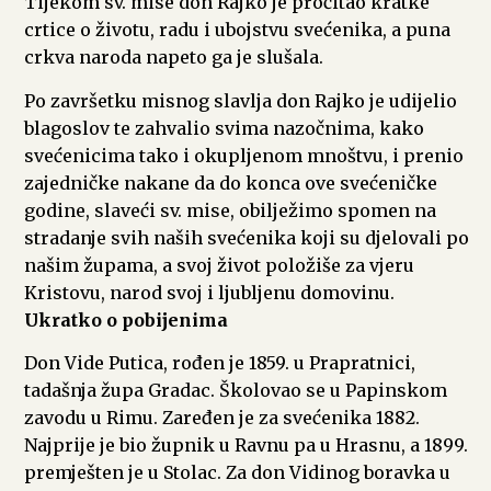
Tijekom sv. mise don Rajko je pročitao kratke
crtice o životu, radu i ubojstvu svećenika, a puna
crkva naroda napeto ga je slušala.
Po završetku misnog slavlja don Rajko je udijelio
blagoslov te zahvalio svima nazočnima, kako
svećenicima tako i okupljenom mnoštvu, i prenio
zajedničke nakane da do konca ove svećeničke
godine, slaveći sv. mise, obilježimo spomen na
stradanje svih naših svećenika koji su djelovali po
našim župama, a svoj život položiše za vjeru
Kristovu, narod svoj i ljubljenu domovinu.
Ukratko o pobijenima
Don Vide Putica, rođen je 1859. u Prapratnici,
tadašnja župa Gradac. Školovao se u Papinskom
zavodu u Rimu. Zaređen je za svećenika 1882.
Najprije je bio župnik u Ravnu pa u Hrasnu, a 1899.
premješten je u Stolac. Za don Vidinog boravka u