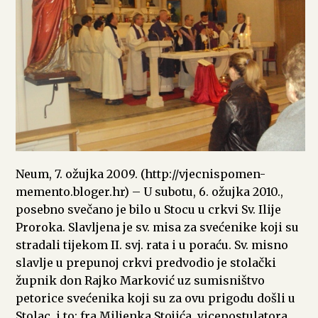
Neum, 7. ožujka 2009. (http://vjecnispomen-
memento.bloger.hr) – U subotu, 6. ožujka 2010.,
posebno svečano je bilo u Stocu u crkvi Sv. Ilije
Proroka. Slavljena je sv. misa za svećenike koji su
stradali tijekom II. svj. rata i u poraću. Sv. misno
slavlje u prepunoj crkvi predvodio je stolački
župnik don Rajko Marković uz sumisništvo
petorice svećenika koji su za ovu prigodu došli u
Stolac, i to: fra Miljenka Stojića, vicepostulatora