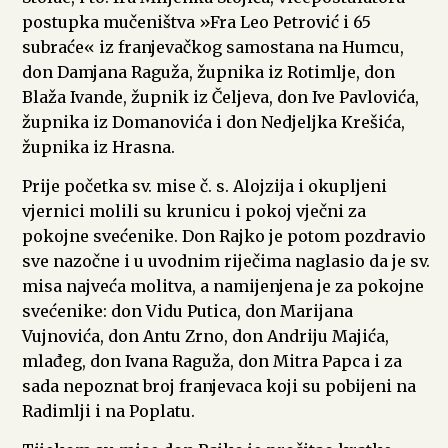
postupka mučeništva »Fra Leo Petrović i 65
subraće« iz franjevačkog samostana na Humcu,
don Damjana Raguža, župnika iz Rotimlje, don
Blaža Ivande, župnik iz Čeljeva, don Ive Pavlovića,
župnika iz Domanovića i don Nedjeljka Krešića,
župnika iz Hrasna.
Prije početka sv. mise č. s. Alojzija i okupljeni
vjernici molili su krunicu i pokoj vječni za
pokojne svećenike. Don Rajko je potom pozdravio
sve nazočne i u uvodnim riječima naglasio da je sv.
misa najveća molitva, a namijenjena je za pokojne
svećenike: don Vidu Putica, don Marijana
Vujnovića, don Antu Zrno, don Andriju Majića,
mlađeg, don Ivana Raguža, don Mitra Papca i za
sada nepoznat broj franjevaca koji su pobijeni na
Radimlji i na Poplatu.