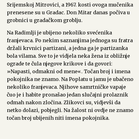
Srijemskoj Mitrovici, a 1967. kosti ovoga mučenika
prenesene su u Gradac. Don Mitar danas počiva u
grobnici u gradačkom groblju.
Na Radimlji je ubijeno nekoliko svećenika
franjevaca. Po nekim saznanjima jednoga su fratra
držali krvnici partizani, a jedna ga je partizanka
bola vilama. Sve to je vidjela neka žena iz obližnje
ograde te čula njegove krikove i da govori:
»Napasti, odmakni od mene«. Točan broj i imena
pokojnika ne znamo. Na Poplatu u jamu je ubačeno
nekoliko franjevaca. Njihove samrtničke vapaje
čuo je i habite pronašao jedan slučajni prolaznik
odmah nakon zločina. Zlikovci su, vidjevši da
netko dolazi, pobjegli. Na žalost ni ovdje ne znamo
točan broj ubijenih niti imena pokojnika.