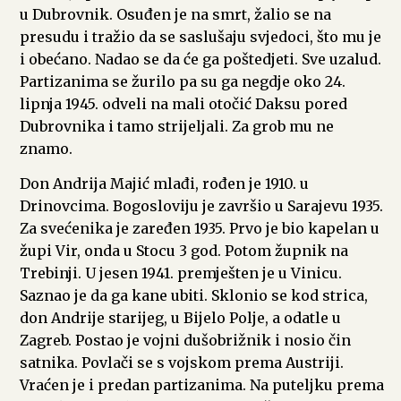
u Dubrovnik. Osuđen je na smrt, žalio se na
presudu i tražio da se saslušaju svjedoci, što mu je
i obećano. Nadao se da će ga poštedjeti. Sve uzalud.
Partizanima se žurilo pa su ga negdje oko 24.
lipnja 1945. odveli na mali otočić Daksu pored
Dubrovnika i tamo strijeljali. Za grob mu ne
znamo.
Don Andrija Majić mlađi, rođen je 1910. u
Drinovcima. Bogosloviju je završio u Sarajevu 1935.
Za svećenika je zaređen 1935. Prvo je bio kapelan u
župi Vir, onda u Stocu 3 god. Potom župnik na
Trebinji. U jesen 1941. premješten je u Vinicu.
Saznao je da ga kane ubiti. Sklonio se kod strica,
don Andrije starijeg, u Bijelo Polje, a odatle u
Zagreb. Postao je vojni dušobrižnik i nosio čin
satnika. Povlači se s vojskom prema Austriji.
Vraćen je i predan partizanima. Na puteljku prema