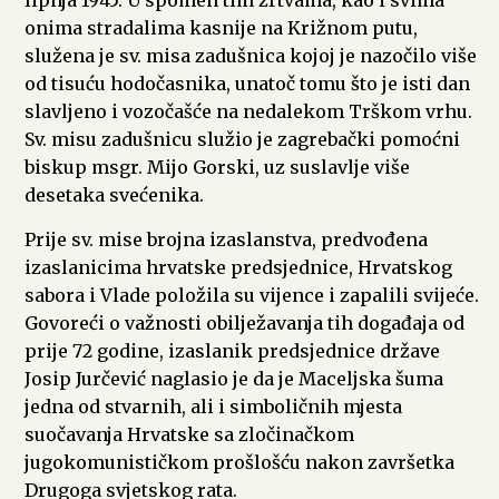
lipnja 1945. U spomen tim žrtvama, kao i svima
onima stradalima kasnije na Križnom putu,
služena je sv. misa zadušnica kojoj je nazočilo više
od tisuću hodočasnika, unatoč tomu što je isti dan
slavljeno i vozočašće na nedalekom Trškom vrhu.
Sv. misu zadušnicu služio je zagrebački pomoćni
biskup msgr. Mijo Gorski, uz suslavlje više
desetaka svećenika.
Prije sv. mise brojna izaslanstva, predvođena
izaslanicima hrvatske predsjednice, Hrvatskog
sabora i Vlade položila su vijence i zapalili svijeće.
Govoreći o važnosti obilježavanja tih događaja od
prije 72 godine, izaslanik predsjednice države
Josip Jurčević naglasio je da je Maceljska šuma
jedna od stvarnih, ali i simboličnih mjesta
suočavanja Hrvatske sa zločinačkom
jugokomunističkom prošlošću nakon završetka
Drugoga svjetskog rata.