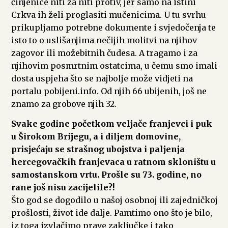
činjenice niti za niti protiv, jer samo na istini
Crkva ih želi proglasiti mučenicima. U tu svrhu
prikupljamo potrebne dokumente i svjedočenja te
isto to o uslišanjima nečijih molitvi na njihov
zagovor ili možebitnih čudesa. A tragamo i za
njihovim posmrtnim ostatcima, u čemu smo imali
dosta uspjeha što se najbolje može vidjeti na
portalu pobijeni.info. Od njih 66 ubijenih, još ne
znamo za grobove njih 32.
Svake godine početkom veljače franjevci i puk
u Širokom Brijegu, a i diljem domovine,
prisjećaju se strašnog ubojstva i paljenja
hercegovačkih franjevaca u ratnom skloništu u
samostanskom vrtu. Prošle su 73. godine, no
rane još nisu zacijelile?!
Što god se dogodilo u našoj osobnoj ili zajedničkoj
prošlosti, život ide dalje. Pamtimo ono što je bilo,
iz toga izvlačimo prave zaključke i tako