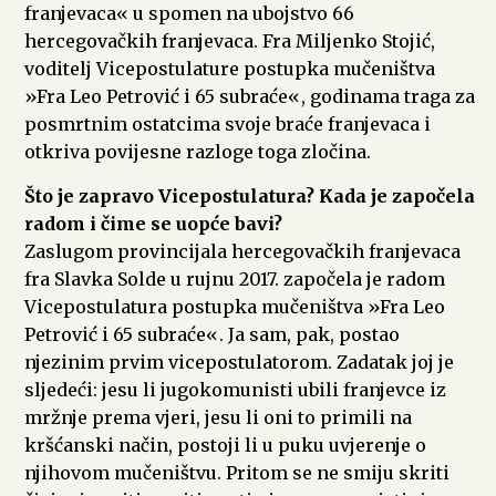
franjevaca« u spomen na ubojstvo 66
hercegovačkih franjevaca. Fra Miljenko Stojić,
voditelj Vicepostulature postupka mučeništva
»Fra Leo Petrović i 65 subraće«, godinama traga za
posmrtnim ostatcima svoje braće franjevaca i
otkriva povijesne razloge toga zločina.
Što je zapravo Vicepostulatura? Kada je započela
radom i čime se uopće bavi?
Zaslugom provincijala hercegovačkih franjevaca
fra Slavka Solde u rujnu 2017. započela je radom
Vicepostulatura postupka mučeništva »Fra Leo
Petrović i 65 subraće«. Ja sam, pak, postao
njezinim prvim vicepostulatorom. Zadatak joj je
sljedeći: jesu li jugokomunisti ubili franjevce iz
mržnje prema vjeri, jesu li oni to primili na
kršćanski način, postoji li u puku uvjerenje o
njihovom mučeništvu. Pritom se ne smiju skriti