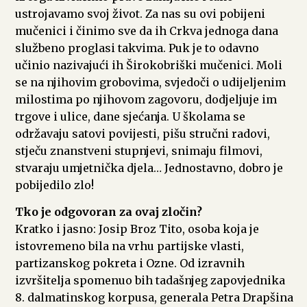
ustrojavamo svoj život. Za nas su ovi pobijeni
mučenici i činimo sve da ih Crkva jednoga dana
službeno proglasi takvima. Puk je to odavno
učinio nazivajući ih Širokobriški mučenici. Moli
se na njihovim grobovima, svjedoči o udijeljenim
milostima po njihovom zagovoru, dodjeljuje im
trgove i ulice, dane sjećanja. U školama se
održavaju satovi povijesti, pišu stručni radovi,
stječu znanstveni stupnjevi, snimaju filmovi,
stvaraju umjetnička djela… Jednostavno, dobro je
pobijedilo zlo!
Tko je odgovoran za ovaj zločin?
Kratko i jasno: Josip Broz Tito, osoba koja je
istovremeno bila na vrhu partijske vlasti,
partizanskog pokreta i Ozne. Od izravnih
izvršitelja spomenuo bih tadašnjeg zapovjednika
8. dalmatinskog korpusa, generala Petra Drapšina