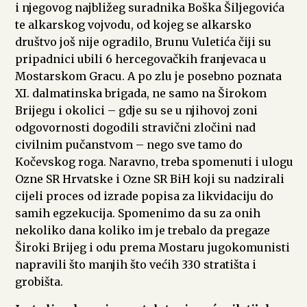
i njegovog najbližeg suradnika Boška Šiljegovića
te alkarskog vojvodu, od kojeg se alkarsko
društvo još nije ogradilo, Brunu Vuletića čiji su
pripadnici ubili 6 hercegovačkih franjevaca u
Mostarskom Gracu. A po zlu je posebno poznata
XI. dalmatinska brigada, ne samo na Širokom
Brijegu i okolici – gdje su se u njihovoj zoni
odgovornosti dogodili stravični zločini nad
civilnim pučanstvom – nego sve tamo do
Kočevskog roga. Naravno, treba spomenuti i ulogu
Ozne SR Hrvatske i Ozne SR BiH koji su nadzirali
cijeli proces od izrade popisa za likvidaciju do
samih egzekucija. Spomenimo da su za onih
nekoliko dana koliko im je trebalo da pregaze
Široki Brijeg i odu prema Mostaru jugokomunisti
napravili što manjih što većih 330 stratišta i
grobišta.