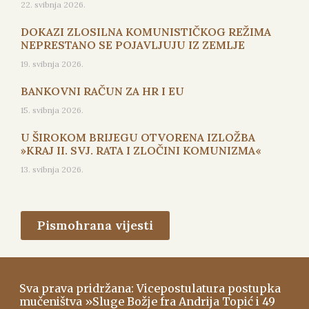
22. svibnja 2026.
DOKAZI ZLOSILNA KOMUNISTIČKOG REŽIMA
NEPRESTANO SE POJAVLJUJU IZ ZEMLJE
19. svibnja 2026.
BANKOVNI RAČUN ZA HR I EU
15. svibnja 2026.
U ŠIROKOM BRIJEGU OTVORENA IZLOŽBA
»KRAJ II. SVJ. RATA I ZLOČINI KOMUNIZMA«
13. svibnja 2026.
Pismohrana vijesti
Sva prava pridržana: Vicepostulatura postupka
mučeništva »Sluge Božje fra Andrija Topić i 49