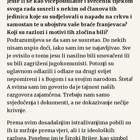
Jeste li se kao vicepostulator i svećenik tijekom
svoga rada susreli s nekim od članova tih
jedinica koje su sudjelovali u napadu na crkvu i
samostan te u ubojstvu vaše braće franjevaca?
Koji su razlozi i motivi tih zločina bili?
Podrazumijeva se da sam se susretao. Do nekih
nisam uspio doći, iako sam im se najavljivao. Sve
je ovisilo o tomu jesu li nasilno bili unovačeni ili
su bili zagriženi jugokomunisti. Potonji su
uglavnom odlazili i odlaze na drugi svijet
nepomireni i s Bogom i sa svojim narodom. Šteta!
A svima sam im govorio da je tajnost naših
razgovora zajamčena. Trebaju nam samo
svjedočenja i dokumenti, a ne dokazivanje nečije
krivnje.
Prema svim dosadašnjim istraživanjima pobili su
ih iz mržnje prema vjeri, ali i iz ideoloških
razloga. Posebno im je Široki Brijeg, kao simbol