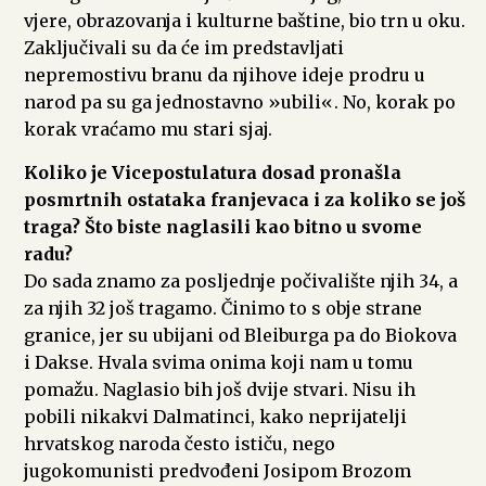
vjere, obrazovanja i kulturne baštine, bio trn u oku.
Zaključivali su da će im predstavljati
nepremostivu branu da njihove ideje prodru u
narod pa su ga jednostavno »ubili«. No, korak po
korak vraćamo mu stari sjaj.
Koliko je Vicepostulatura dosad pronašla
posmrtnih ostataka franjevaca i za koliko se još
traga? Što biste naglasili kao bitno u svome
radu?
Do sada znamo za posljednje počivalište njih 34, a
za njih 32 još tragamo. Činimo to s obje strane
granice, jer su ubijani od Bleiburga pa do Biokova
i Dakse. Hvala svima onima koji nam u tomu
pomažu. Naglasio bih još dvije stvari. Nisu ih
pobili nikakvi Dalmatinci, kako neprijatelji
hrvatskog naroda često ističu, nego
jugokomunisti predvođeni Josipom Brozom