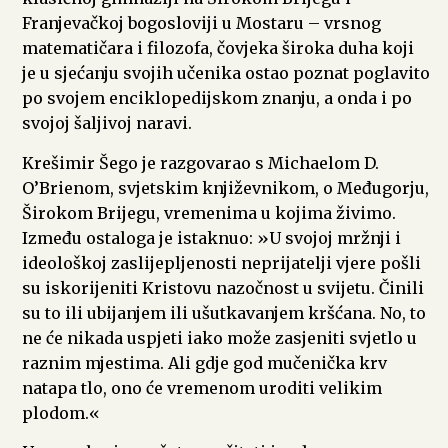
Franjevačkoj bogosloviji u Mostaru – vrsnog
matematičara i filozofa, čovjeka široka duha koji
je u sjećanju svojih učenika ostao poznat poglavito
po svojem enciklopedijskom znanju, a onda i po
svojoj šaljivoj naravi.
Krešimir Šego je razgovarao s Michaelom D.
O’Brienom, svjetskim književnikom, o Međugorju,
Širokom Brijegu, vremenima u kojima živimo.
Između ostaloga je istaknuo: »U svojoj mržnji i
ideološkoj zaslijepljenosti neprijatelji vjere pošli
su iskorijeniti Kristovu nazočnost u svijetu. Činili
su to ili ubijanjem ili ušutkavanjem kršćana. No, to
ne će nikada uspjeti iako može zasjeniti svjetlo u
raznim mjestima. Ali gdje god mučenička krv
natapa tlo, ono će vremenom uroditi velikim
plodom.«