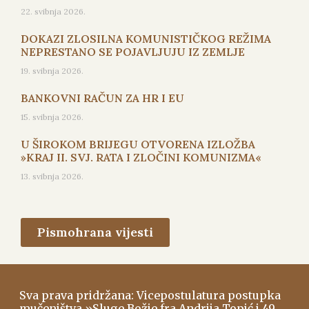
22. svibnja 2026.
DOKAZI ZLOSILNA KOMUNISTIČKOG REŽIMA
NEPRESTANO SE POJAVLJUJU IZ ZEMLJE
19. svibnja 2026.
BANKOVNI RAČUN ZA HR I EU
15. svibnja 2026.
U ŠIROKOM BRIJEGU OTVORENA IZLOŽBA
»KRAJ II. SVJ. RATA I ZLOČINI KOMUNIZMA«
13. svibnja 2026.
Pismohrana vijesti
Sva prava pridržana: Vicepostulatura postupka
mučeništva »Sluge Božje fra Andrija Topić i 49