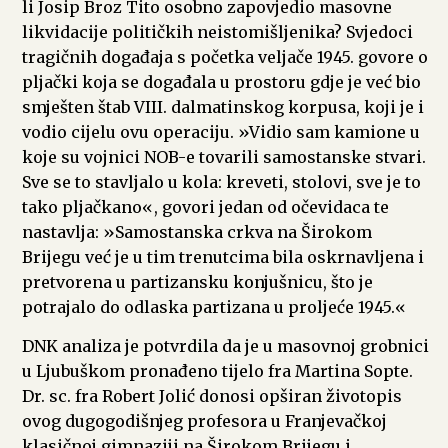
li Josip Broz Tito osobno zapovjedio masovne
likvidacije političkih neistomišljenika? Svjedoci
tragičnih događaja s početka veljače 1945. govore o
pljački koja se događala u prostoru gdje je već bio
smješten štab VIII. dalmatinskog korpusa, koji je i
vodio cijelu ovu operaciju. »Vidio sam kamione u
koje su vojnici NOB-e tovarili samostanske stvari.
Sve se to stavljalo u kola: kreveti, stolovi, sve je to
tako pljačkano«, govori jedan od očevidaca te
nastavlja: »Samostanska crkva na Širokom
Brijegu već je u tim trenutcima bila oskrnavljena i
pretvorena u partizansku konjušnicu, što je
potrajalo do odlaska partizana u proljeće 1945.«
DNK analiza je potvrdila da je u masovnoj grobnici
u Ljubuškom pronađeno tijelo fra Martina Sopte.
Dr. sc. fra Robert Jolić donosi opširan životopis
ovog dugogodišnjeg profesora u Franjevačkoj
klasičnoj gimnaziji na Širokom Brijegu i