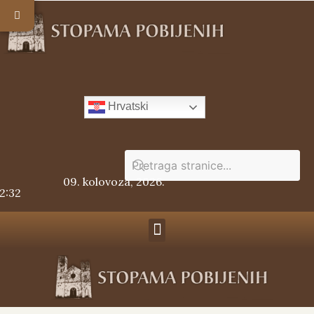
Hrvatski
09. kolovoza, 2026.
52:32