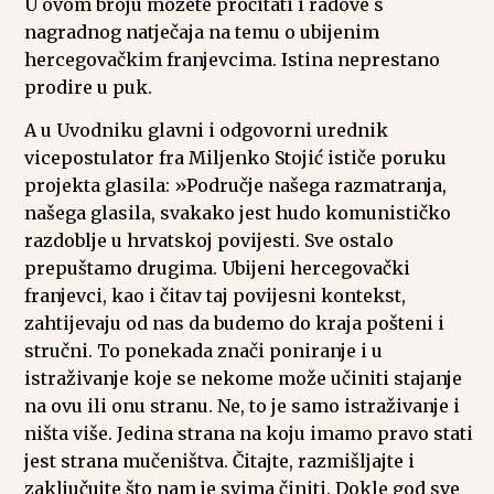
U ovom broju možete pročitati i radove s
nagradnog natječaja na temu o ubijenim
hercegovačkim franjevcima. Istina neprestano
prodire u puk.
A u Uvodniku glavni i odgovorni urednik
vicepostulator fra Miljenko Stojić ističe poruku
projekta glasila: »Područje našega razmatranja,
našega glasila, svakako jest hudo komunističko
razdoblje u hrvatskoj povijesti. Sve ostalo
prepuštamo drugima. Ubijeni hercegovački
franjevci, kao i čitav taj povijesni kontekst,
zahtijevaju od nas da budemo do kraja pošteni i
stručni. To ponekada znači poniranje i u
istraživanje koje se nekome može učiniti stajanje
na ovu ili onu stranu. Ne, to je samo istraživanje i
ništa više. Jedina strana na koju imamo pravo stati
jest strana mučeništva. Čitajte, razmišljajte i
zaključujte što nam je svima činiti. Dokle god sve