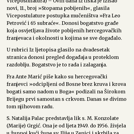
Vicepostulatura) – Ovih dana iz tiska je izišao
novi, 11., broj »Stopama pobijenih«, glasila
Vicepostulature postupka mučeništva »Fra Leo
Petrović i 65 subraće«. Donosi bogatstvo građe
koja osvjetljava živote pobijenih hercegovačkih
franjevaca i okolnosti u kojima se sve događalo.
U rubrici Iz ljetopisa glasilo na dvadesetak
stranica donosi pregled događaja u proteklom
razdoblju. Bogatstvo je to rada i zalaganja.
Fra Ante Marić piše kako su hercegovački
franjevci »odcipljeni od Bosne brez kruva i krova
bogati samo nadom u Boga« podizali na Širokom
Brijegu prvi samostan s crkvom. Danas se divimo
tom njihovom radu.
S. Natalija Palac predstavlja lik s. M. Konzolate
(Marije) Grgić. Ona je od ljeta 1949. do 1956. živjela
u župnoj kući župe sv. Ilije u Zenici i skrbila za