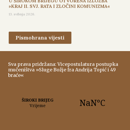
U ŠIROKOM BRIJEGU OTVORENA IZLOŽBA
»KRAJ II. SVJ. RATA I ZLOČINI KOMUNIZMA«
13. svibnja 2026.
Pismohrana vijesti
Sva prava pridržana: Vicepostulatura postupka
mučeništva »Sluge Božje fra Andrija Topić i 49
braće«