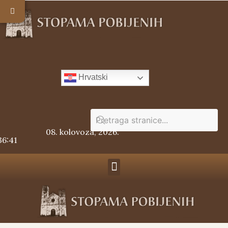
Hrvatski
08. kolovoza, 2026.
36:41