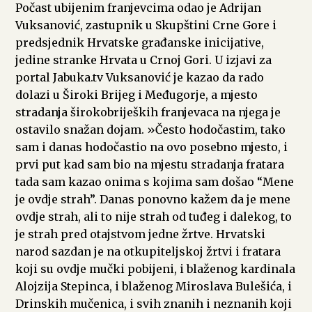
Počast ubijenim franjevcima odao je Adrijan
Vuksanović, zastupnik u Skupštini Crne Gore i
predsjednik Hrvatske građanske inicijative,
jedine stranke Hrvata u Crnoj Gori. U izjavi za
portal Jabuka.tv Vuksanović je kazao da rado
dolazi u Široki Brijeg i Međugorje, a mjesto
stradanja širokobrijeških franjevaca na njega je
ostavilo snažan dojam. »Često hodočastim, tako
sam i danas hodočastio na ovo posebno mjesto, i
prvi put kad sam bio na mjestu stradanja fratara
tada sam kazao onima s kojima sam došao “Mene
je ovdje strah”. Danas ponovno kažem da je mene
ovdje strah, ali to nije strah od tuđeg i dalekog, to
je strah pred otajstvom jedne žrtve. Hrvatski
narod sazdan je na otkupiteljskoj žrtvi i fratara
koji su ovdje mučki pobijeni, i blaženog kardinala
Alojzija Stepinca, i blaženog Miroslava Bulešića, i
Drinskih mučenica, i svih znanih i neznanih koji