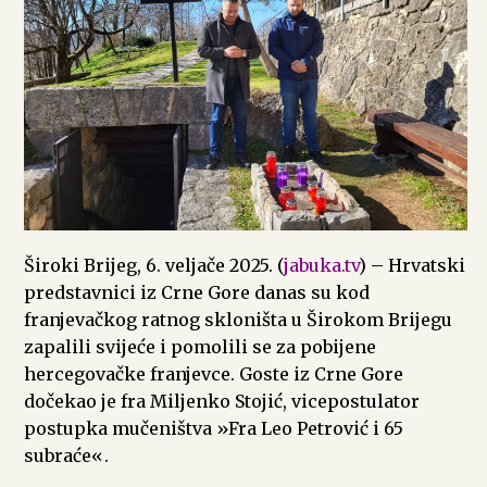
Široki Brijeg, 6. veljače 2025. (
jabuka.tv
) – Hrvatski
predstavnici iz Crne Gore danas su kod
franjevačkog ratnog skloništa u Širokom Brijegu
zapalili svijeće i pomolili se za pobijene
hercegovačke franjevce. Goste iz Crne Gore
dočekao je fra Miljenko Stojić, vicepostulator
postupka mučeništva »Fra Leo Petrović i 65
subraće«.