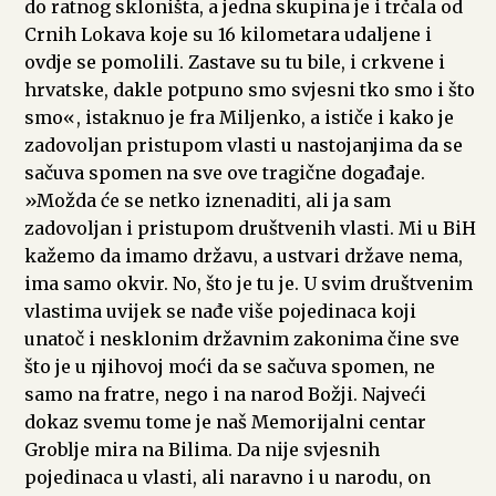
do ratnog skloništa, a jedna skupina je i trčala od
Crnih Lokava koje su 16 kilometara udaljene i
ovdje se pomolili. Zastave su tu bile, i crkvene i
hrvatske, dakle potpuno smo svjesni tko smo i što
smo«, istaknuo je fra Miljenko, a ističe i kako je
zadovoljan pristupom vlasti u nastojanjima da se
sačuva spomen na sve ove tragične događaje.
»Možda će se netko iznenaditi, ali ja sam
zadovoljan i pristupom društvenih vlasti. Mi u BiH
kažemo da imamo državu, a ustvari države nema,
ima samo okvir. No, što je tu je. U svim društvenim
vlastima uvijek se nađe više pojedinaca koji
unatoč i nesklonim državnim zakonima čine sve
što je u njihovoj moći da se sačuva spomen, ne
samo na fratre, nego i na narod Božji. Najveći
dokaz svemu tome je naš Memorijalni centar
Groblje mira na Bilima. Da nije svjesnih
pojedinaca u vlasti, ali naravno i u narodu, on