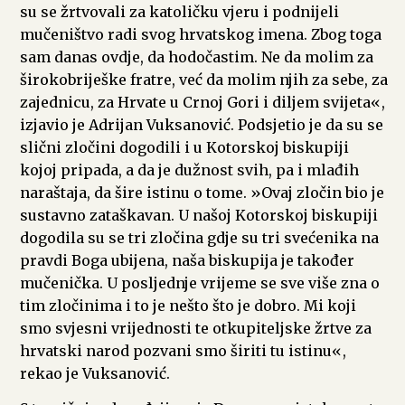
su se žrtvovali za katoličku vjeru i podnijeli
mučeništvo radi svog hrvatskog imena. Zbog toga
sam danas ovdje, da hodočastim. Ne da molim za
širokobriješke fratre, već da molim njih za sebe, za
zajednicu, za Hrvate u Crnoj Gori i diljem svijeta«,
izjavio je Adrijan Vuksanović. Podsjetio je da su se
slični zločini dogodili i u Kotorskoj biskupiji
kojoj pripada, a da je dužnost svih, pa i mlađih
naraštaja, da šire istinu o tome. »Ovaj zločin bio je
sustavno zataškavan. U našoj Kotorskoj biskupiji
dogodila su se tri zločina gdje su tri svećenika na
pravdi Boga ubijena, naša biskupija je također
mučenička. U posljednje vrijeme se sve više zna o
tim zločinima i to je nešto što je dobro. Mi koji
smo svjesni vrijednosti te otkupiteljske žrtve za
hrvatski narod pozvani smo širiti tu istinu«,
rekao je Vuksanović.