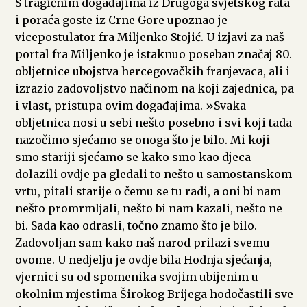
S tragičnim događajima iz Drugoga svjetskog rata
i poraća goste iz Crne Gore upoznao je
vicepostulator fra Miljenko Stojić. U izjavi za naš
portal fra Miljenko je istaknuo poseban značaj 80.
obljetnice ubojstva hercegovačkih franjevaca, ali i
izrazio zadovoljstvo načinom na koji zajednica, pa
i vlast, pristupa ovim događajima. »Svaka
obljetnica nosi u sebi nešto posebno i svi koji tada
nazočimo sjećamo se onoga što je bilo. Mi koji
smo stariji sjećamo se kako smo kao djeca
dolazili ovdje pa gledali to nešto u samostanskom
vrtu, pitali starije o čemu se tu radi, a oni bi nam
nešto promrmljali, nešto bi nam kazali, nešto ne
bi. Sada kao odrasli, točno znamo što je bilo.
Zadovoljan sam kako naš narod prilazi svemu
ovome. U nedjelju je ovdje bila Hodnja sjećanja,
vjernici su od spomenika svojim ubijenim u
okolnim mjestima Širokog Brijega hodočastili sve