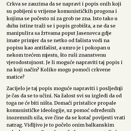
Crkva se zauzima da se napravi i popis onih koji
su pobijeni u vrijeme komunističkih progona i
kojima se počesto ni za grob ne zna. Isto tako u
duhu istine traži se i popis grobišta, a ne da se
manipulira sa žrtvama poput Jasenovca gdje
imate primjer da se netko od fašista vodi na
popisu kao antifašist, a umro je i pokopan u
nekom trećem mjestu, što ruši znanstvenu
vjerodostojnost. Je li moguće napraviti taj popis i
na koji način? Koliko mogu pomoći crkvene
matice?
Zacijelo je taj popis moguće napraviti i posljednji
je čas da se to učini. Na žalost svi su izgledi da od
toga ne će biti ništa. Domaći pristalice propale
komunističke ideologije, uz pomoć određenih
inozemnih sila, sve čine da se kotač povijesti vrati
natrag. Vidljivo je to počelo onim balkanskim