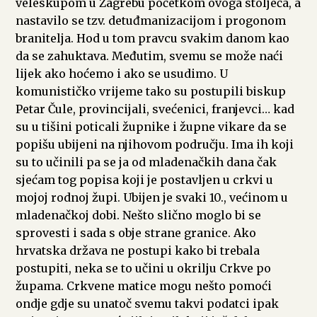
veleskupom u Zagrebu početkom ovoga stoljeća, a
nastavilo se tzv. detuđmanizacijom i progonom
branitelja. Hod u tom pravcu svakim danom kao
da se zahuktava. Međutim, svemu se može naći
lijek ako hoćemo i ako se usudimo. U
komunističko vrijeme tako su postupili biskup
Petar Čule, provincijali, svećenici, franjevci… kad
su u tišini poticali župnike i župne vikare da se
popišu ubijeni na njihovom području. Ima ih koji
su to učinili pa se ja od mladenačkih dana čak
sjećam tog popisa koji je postavljen u crkvi u
mojoj rodnoj župi. Ubijen je svaki 10., većinom u
mladenačkoj dobi. Nešto slično moglo bi se
sprovesti i sada s obje strane granice. Ako
hrvatska država ne postupi kako bi trebala
postupiti, neka se to učini u okrilju Crkve po
župama. Crkvene matice mogu nešto pomoći
ondje gdje su unatoč svemu takvi podatci ipak