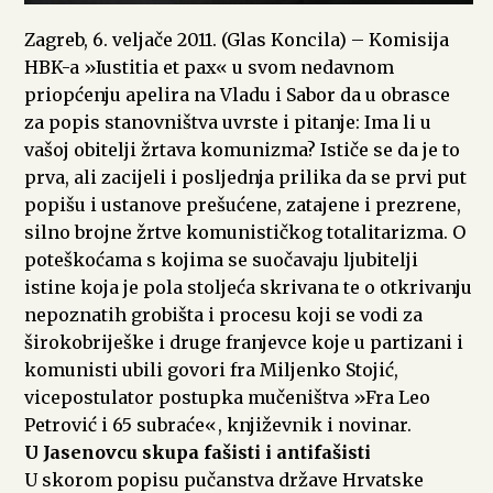
Zagreb, 6. veljače 2011. (Glas Koncila) – Komisija
HBK-a »Iustitia et pax« u svom nedavnom
priopćenju apelira na Vladu i Sabor da u obrasce
za popis stanovništva uvrste i pitanje: Ima li u
vašoj obitelji žrtava komunizma? Ističe se da je to
prva, ali zacijeli i posljednja prilika da se prvi put
popišu i ustanove prešućene, zatajene i prezrene,
silno brojne žrtve komunističkog totalitarizma. O
poteškoćama s kojima se suočavaju ljubitelji
istine koja je pola stoljeća skrivana te o otkrivanju
nepoznatih grobišta i procesu koji se vodi za
širokobriješke i druge franjevce koje u partizani i
komunisti ubili govori fra Miljenko Stojić,
vicepostulator postupka mučeništva »Fra Leo
Petrović i 65 subraće«, književnik i novinar.
U Jasenovcu skupa fašisti i antifašisti
U skorom popisu pučanstva države Hrvatske