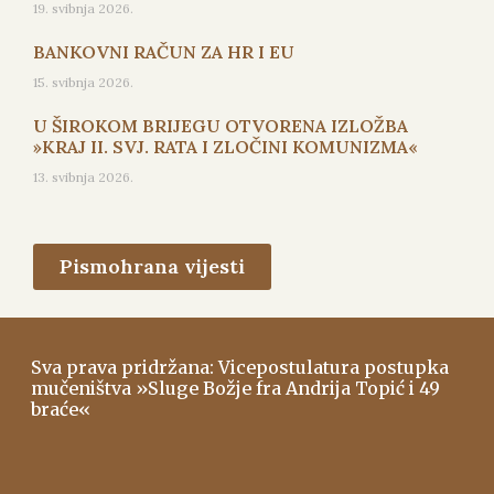
19. svibnja 2026.
BANKOVNI RAČUN ZA HR I EU
15. svibnja 2026.
U ŠIROKOM BRIJEGU OTVORENA IZLOŽBA
»KRAJ II. SVJ. RATA I ZLOČINI KOMUNIZMA«
13. svibnja 2026.
Pismohrana vijesti
Sva prava pridržana: Vicepostulatura postupka
mučeništva »Sluge Božje fra Andrija Topić i 49
braće«