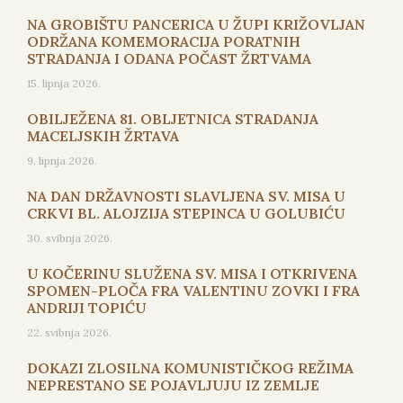
NA GROBIŠTU PANCERICA U ŽUPI KRIŽOVLJAN
ODRŽANA KOMEMORACIJA PORATNIH
STRADANJA I ODANA POČAST ŽRTVAMA
15. lipnja 2026.
OBILJEŽENA 81. OBLJETNICA STRADANJA
MACELJSKIH ŽRTAVA
9. lipnja 2026.
NA DAN DRŽAVNOSTI SLAVLJENA SV. MISA U
CRKVI BL. ALOJZIJA STEPINCA U GOLUBIĆU
30. svibnja 2026.
U KOČERINU SLUŽENA SV. MISA I OTKRIVENA
SPOMEN-PLOČA FRA VALENTINU ZOVKI I FRA
ANDRIJI TOPIĆU
22. svibnja 2026.
DOKAZI ZLOSILNA KOMUNISTIČKOG REŽIMA
NEPRESTANO SE POJAVLJUJU IZ ZEMLJE