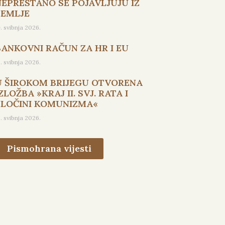
NEPRESTANO SE POJAVLJUJU IZ
ZEMLJE
9. svibnja 2026.
BANKOVNI RAČUN ZA HR I EU
5. svibnja 2026.
U ŠIROKOM BRIJEGU OTVORENA
ZLOŽBA »KRAJ II. SVJ. RATA I
ZLOČINI KOMUNIZMA«
3. svibnja 2026.
Pismohrana vijesti