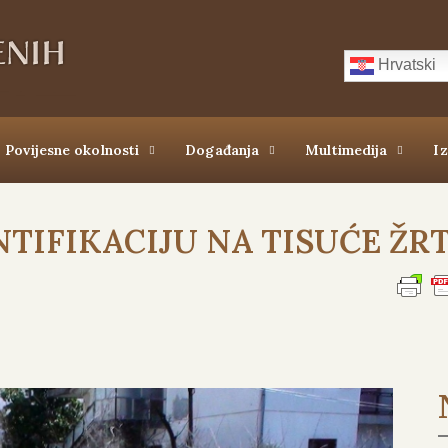
Hrvatski
Povijesne okolnosti
Događanja
Multimedija
I
NTIFIKACIJU NA TISUĆE ŽR