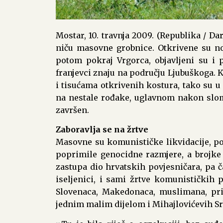
Mostar, 10. travnja 2009. (Republika / Da
niču masovne grobnice. Otkrivene su nov
potom pokraj Vrgorca, objavljeni su i 
franjevci znaju na području Ljubuškoga. K
i tisućama otkrivenih kostura, tako su u
na nestale rođake, uglavnom nakon slom
završen.
Zaboravlja se na žrtve
Masovne su komunističke likvidacije, po n
poprimile genocidne razmjere, a brojke 
zastupa dio hrvatskih povjesničara, pa 
iseljenici, i sami žrtve komunističkih
Slovenaca, Makedonaca, muslimana, pri
jednim malim dijelom i Mihajlovićevih Sr