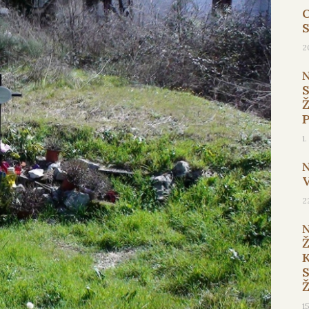
O
2
1
2
1