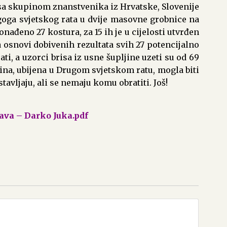
 sa skupinom znanstvenika iz Hrvatske, Slovenije
ugoga svjetskog rata u dvije masovne grobnice na
nađeno 27 kostura, za 15 ih je u cijelosti utvrđen
a osnovi dobivenih rezultata svih 27 potencijalno
ti, a uzorci brisa iz usne šupljine uzeti su od 69
dbina, ubijena u Drugom svjetskom ratu, mogla biti
avljaju, ali se nemaju komu obratiti. Još!
rtava – Darko Juka.pdf