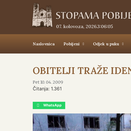
07. kolovoza, 2026.
3:06:06
Naslovnica
Pobijeni
Odjek u puku
OBITELJI TRAŽE IDE
Pet 10. 04. 2009
Čitanja:
1.361
WhatsApp