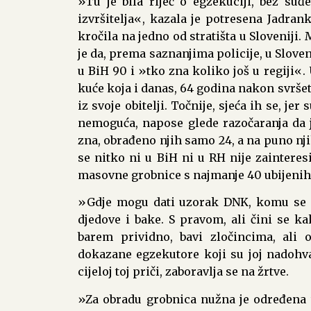
»Tu je bila riječ o egzekuciji, bez su
izvršitelja«, kazala je potresena Jadra
kročila na jedno od stratišta u Slovenij
je da, prema saznanjima policije, u Slove
u BiH 90 i »tko zna koliko još u regiji«
kuće koja i danas, 64 godina nakon svršet
iz svoje obitelji. Točnije, sjeća ih se, je
nemoguća, napose glede razočaranja da j
zna, obrađeno njih samo 24, a na puno nji
se nitko ni u BiH ni u RH nije zaintere
masovne grobnice s najmanje 40 ubijeni
»Gdje mogu dati uzorak DNK, komu se mog
djedove i bake. S pravom, ali čini se k
barem prividno, bavi zločincima, ali o
dokazane egzekutore koji su joj nadohva
cijeloj toj priči, zaboravlja se na žrtve.
»Za obradu grobnica nužna je određena t