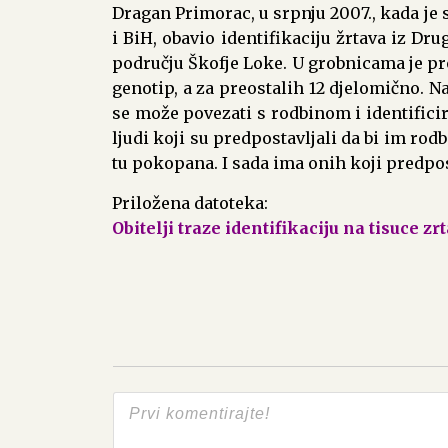
Dragan Primorac, u srpnju 2007., kada je
i BiH, obavio identifikaciju žrtava iz Dr
području Škofje Loke. U grobnicama je pro
genotip, a za preostalih 12 djelomično. N
se može povezati s rodbinom i identificira
ljudi koji su predpostavljali da bi im ro
tu pokopana. I sada ima onih koji predpost
Priložena datoteka:
Obitelji traze identifikaciju na tisuce z