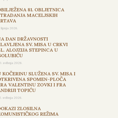
OBILJEŽENA 81. OBLJETNICA
STRADANJA MACELJSKIH
ŽRTAVA
. lipnja 2026.
NA DAN DRŽAVNOSTI
SLAVLJENA SV. MISA U CRKVI
L. ALOJZIJA STEPINCA U
GOLUBIĆU
0. svibnja 2026.
U KOČERINU SLUŽENA SV. MISA I
OTKRIVENA SPOMEN-PLOČA
FRA VALENTINU ZOVKI I FRA
ANDRIJI TOPIĆU
2. svibnja 2026.
DOKAZI ZLOSILNA
KOMUNISTIČKOG REŽIMA