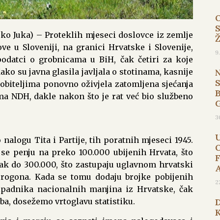
rko Juka) – Proteklih mjeseci doslovce iz zemlje
e u Sloveniji, na granici Hrvatske i Slovenije,
9
podatci o grobnicama u BiH, čak četiri za koje
ako su javna glasila javljala o stotinama, kasnije
 obiteljima ponovno oživjela zatomljena sjećanja
B
a NDH, dakle nakon što je rat već bio službeno
3
alogu Tita i Partije, tih poratnih mjeseci 1945.
se penju na preko 100.000 ubijenih Hrvata, što
čak do 300.000, što zastupaju uglavnom hrvatski
 progona. Kada se tomu dodaju brojke pobijenih
2
padnika nacionalnih manjina iz Hrvatske, čak
ba, dosežemo vrtoglavu statistiku.