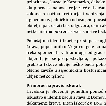
prioriteta«, kazao je Karamarko, dakako 
skup proces, napose jer je riječ o tisuća
zakona o načinu tretiranja i saniranj
uglavnom zajedničkim odavanjem počasti
obitelji ipak ostati bez odgovora, osim a
netko uistinu pokrene stvari s mrtve točk
Pokušajima identifikacije pristupa se u
žrtava, poput onih u Vrgorcu, gdje su na
treba spomenuti, veliku ulogu odigrao i 
ubijenih, jer se pretpostavljalo, i pokaz
grobišta takove akcije teško budu pok
obično završe u zajedničkim kosturnicama
ubijen netko njihov.
Primorac napravio iskorak
Hrvatska je Sloveniji ponudila pomoć u
iskustvo u identifikaciji žrtava iz Domov
dokumenti žrtava. Bitan iskorak u DNK me