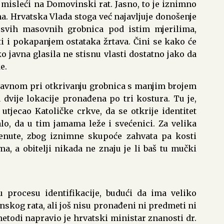
misleći na Domovinski rat. Jasno, to je iznimno
ma. Hrvatska Vlada stoga već najavljuje donošenje
a svih masovnih grobnica pod istim mjerilima,
 i pokapanjem ostataka žrtava. Čini se kako će
ko javna glasila ne stisnu vlasti dostatno jako da
e.
glavnom pri otkrivanju grobnica s manjim brojem
 dvije lokacije pronađena po tri kostura. Tu je,
utjecao Katoličke crkve, da se otkrije identitet
alo, da u tim jamama leže i svećenici. Za velika
renute, zbog iznimne skupoće zahvata pa kosti
, a obitelji nikada ne znaju je li baš tu mučki
 procesu identifikacije, budući da ima veliko
inskog rata, ali još nisu pronađeni ni predmeti ni
todi napravio je hrvatski ministar znanosti dr.