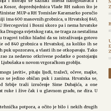
đenja i moraju se saznati imena nalogodavaca i
nka Kosor, dopredsjednica Vlade RH nakon što je
i. Ministar MUP-a RH Tomislav Karamarko poručio
1
niji ima 600 masovnih grobnica, u Hrvatskoj 840,
. U Hercegovini i Bosni skoro pa i nema hrvatske
1
ka Drugoga svjetskog rata, ne traga za nestalima
r su tragovi toliko hladni da su istraživanja gotovo
e od 840 grobnica u Hrvatskoj, za koliko ih se
I
h puk upozorava, a vlasti ih ne otkopavaju. Tako
sirao za nedavno otkrivene podatke o postojanju
1
h Ljubušaka u novom vrgoračkom groblju.
u javiti«, pitaju ljudi, tražeći, očeve, majke,
ako se jedino običan puk i zanima. Hrvatska se,
d Srbije traži izručenje Sime Dubajića, a one
t ruke i žive čak i u glavnom gradu, ne dira. U
ehnička potpora, a očito je bilo i nekih drugih