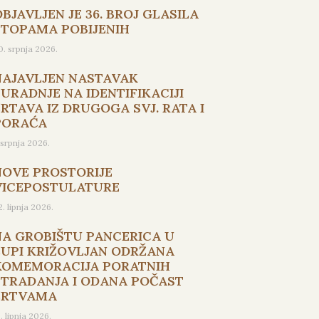
BJAVLJEN JE 36. BROJ GLASILA
STOPAMA POBIJENIH
0. srpnja 2026.
NAJAVLJEN NASTAVAK
SURADNJE NA IDENTIFIKACIJI
ŽRTAVA IZ DRUGOGA SVJ. RATA I
PORAĆA
. srpnja 2026.
NOVE PROSTORIJE
VICEPOSTULATURE
2. lipnja 2026.
NA GROBIŠTU PANCERICA U
ŽUPI KRIŽOVLJAN ODRŽANA
KOMEMORACIJA PORATNIH
STRADANJA I ODANA POČAST
ŽRTVAMA
5. lipnja 2026.