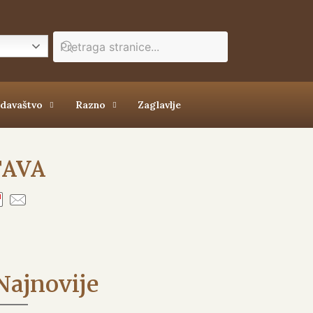
zdavaštvo
Razno
Zaglavlje
TAVA
Najnovije