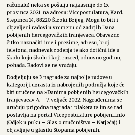
računalu) neka se pošalju najkasnije do 15.
prosinca 2021. na adresu: Vicepostulatura, Kard.
Stepinca 14, 88220 Široki Brijeg. Mogu to biti i
objavljeni radovi u vremenu od zadnjih Dana
pobijenih hercegovačkih franjevaca. Obavezno
čitko naznačiti ime i prezime, adresu, broj
telefona, nadnevak rođenja te ako dotični ide u
školu koju školu i koji razred, odnosno godinu,
pohađa. Radovi se ne vraćaju.
Dodjeljuju se 3 nagrade za najbolje radove u
kategoriji uzrasta iz nabrojenih područja koje će
biti uručene na »Danima pobijenih hercegovačkih
franjevaca« 4. – 7. veljače 2022. Nagrađenima se
uručuju prigodna nagrada i plaketa te im se rad
postavlja na portal Vicepostulature pobijeni.info
(Odjek u puku – Glas o mučeništvu – Natječaj) i
objavljuje u glasilu Stopama pobijenih.