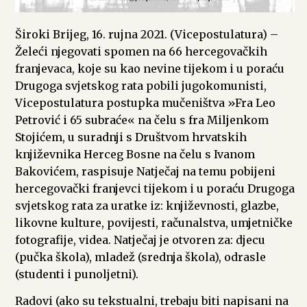
Široki Brijeg, 16. rujna 2021. (Vicepostulatura) –
Želeći njegovati spomen na 66 hercegovačkih
franjevaca, koje su kao nevine tijekom i u poraću
Drugoga svjetskog rata pobili jugokomunisti,
Vicepostulatura postupka mučeništva »Fra Leo
Petrović i 65 subraće« na čelu s fra Miljenkom
Stojićem, u suradnji s Društvom hrvatskih
književnika Herceg Bosne na čelu s Ivanom
Bakovićem, raspisuje Natječaj na temu pobijeni
hercegovački franjevci tijekom i u poraću Drugoga
svjetskog rata za uratke iz: književnosti, glazbe,
likovne kulture, povijesti, računalstva, umjetničke
fotografije, videa. Natječaj je otvoren za: djecu
(pučka škola), mladež (srednja škola), odrasle
(studenti i punoljetni).
Radovi (ako su tekstualni, trebaju biti napisani na