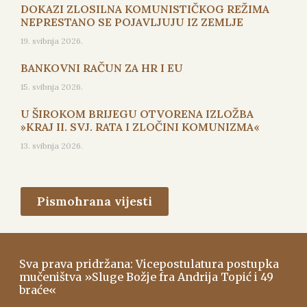
DOKAZI ZLOSILNA KOMUNISTIČKOG REŽIMA
NEPRESTANO SE POJAVLJUJU IZ ZEMLJE
19. svibnja 2026.
BANKOVNI RAČUN ZA HR I EU
15. svibnja 2026.
U ŠIROKOM BRIJEGU OTVORENA IZLOŽBA
»KRAJ II. SVJ. RATA I ZLOČINI KOMUNIZMA«
13. svibnja 2026.
Pismohrana vijesti
Sva prava pridržana: Vicepostulatura postupka
mučeništva »Sluge Božje fra Andrija Topić i 49
braće«