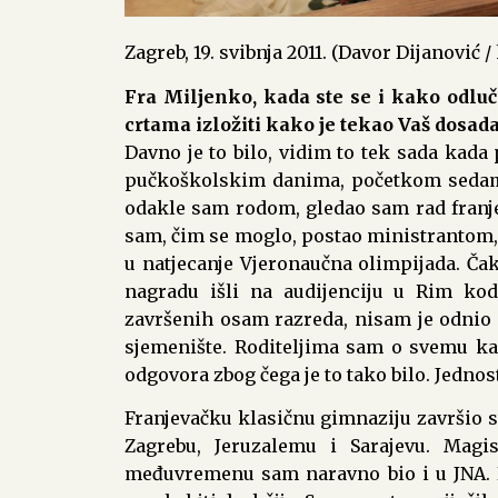
Zagreb, 19. svibnja 2011. (Davor Dijanović 
Fra Miljenko, kada ste se i kako odluč
crtama izložiti kako je tekao Vaš dosada
Davno je to bilo, vidim to tek sada kada
pučkoškolskim danima, početkom sedamde
odakle sam rodom, gledao sam rad franjev
sam, čim se moglo, postao ministrantom, 
u natjecanje Vjeronaučna olimpijada. Čak
nagradu išli na audijenciju u Rim ko
završenih osam razreda, nisam je odnio
sjemenište. Roditeljima sam o svemu k
odgovora zbog čega je to tako bilo. Jednos
Franjevačku klasičnu gimnaziju završio s
Zagrebu, Jeruzalemu i Sarajevu. Mag
međuvremenu sam naravno bio i u JNA. Ni