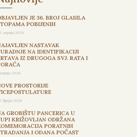
BJAVLJEN JE 36. BROJ GLASILA
STOPAMA POBIJENIH
0. srpnja 2026.
NAJAVLJEN NASTAVAK
SURADNJE NA IDENTIFIKACIJI
ŽRTAVA IZ DRUGOGA SVJ. RATA I
PORAĆA
. srpnja 2026.
NOVE PROSTORIJE
VICEPOSTULATURE
2. lipnja 2026.
NA GROBIŠTU PANCERICA U
ŽUPI KRIŽOVLJAN ODRŽANA
KOMEMORACIJA PORATNIH
STRADANJA I ODANA POČAST