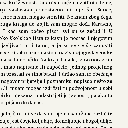
 za književnost. Dok nisu počele ozbiljnije teme,
nje sastavaka jednostavno mi nije išlo. Sunce,
ne teme nisam mogao smisliti. Ne znam zbog čega.
druge knjige do kojih sam mogao doći. Naravno,
. I kad sam počeo pisati svi su se začudili. U
ko školskog lista te kasnije postao i njegovim
vljivati tu i tamo, a ja se sve više zanositi
m se nikako pronalazio u nazivu »jugoslavenske
a se tamo učilo. Na kraju balade, iz raznoraznih
am imao napisano ili započeto, jednog proljetnog
 prestati se time baviti. I držao sam to obećanje
nagovor prijatelja i poznanika, napisao nešto za
ve. Ali, nisam mogao izdržati tu podvojenost u sebi
birku pjesama, podastrijeti je javnosti, pa ako to
eto, pišem do danas.
elo, čini mi se da su u njemu sadržane različite
uje jest čovjekoljublje, domoljublje i bogoljublje.