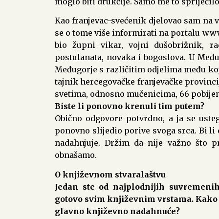
moglo biti drukčije. Samo me to spriječil
Kao franjevac-svećenik djelovao sam na v
se o tome više informirati na portalu w
bio župni vikar, vojni dušobrižnik, ra
postulanata, novaka i bogoslova. U Međ
Međugorje s različitim odjelima među ko
tajnik hercegovačke franjevačke provinci
svetima, odnosno mučenicima, 66 pobijen
Biste li ponovno krenuli tim putem?
Obično odgovore potvrdno, a ja se us
ponovno slijedio porive svoga srca. Bi li 
nadahnjuje. Držim da nije važno što p
obnašamo.
O književnom stvaralaštvu
Jedan ste od najplodnijih suvremenih
gotovo svim književnim vrstama. Kako s
glavno književno nadahnuće?