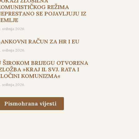
DOKAZI ZLOSILNA
KOMUNISTIČKOG REŽIMA
NEPRESTANO SE POJAVLJUJU IZ
ZEMLJE
9. svibnja 2026.
BANKOVNI RAČUN ZA HR I EU
5. svibnja 2026.
U ŠIROKOM BRIJEGU OTVORENA
ZLOŽBA »KRAJ II. SVJ. RATA I
ZLOČINI KOMUNIZMA«
3. svibnja 2026.
Pismohrana vijesti