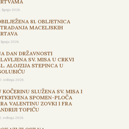
ŽRTVAMA
5. lipnja 2026.
OBILJEŽENA 81. OBLJETNICA
STRADANJA MACELJSKIH
ŽRTAVA
. lipnja 2026.
NA DAN DRŽAVNOSTI
SLAVLJENA SV. MISA U CRKVI
L. ALOJZIJA STEPINCA U
GOLUBIĆU
0. svibnja 2026.
U KOČERINU SLUŽENA SV. MISA I
OTKRIVENA SPOMEN-PLOČA
FRA VALENTINU ZOVKI I FRA
ANDRIJI TOPIĆU
2. svibnja 2026.