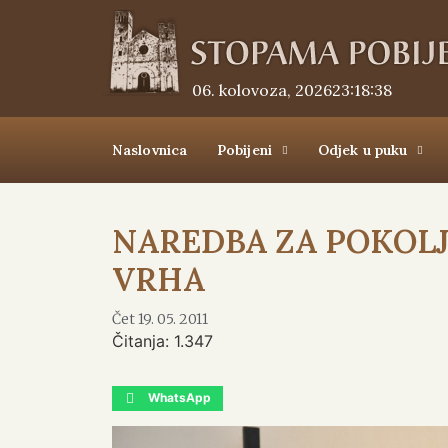
06. kolovoza, 2026.
23:18:39
Naslovnica
Pobijeni
Odjek u puku
NAREDBA ZA POKOLJ
VRHA
Čet 19. 05. 2011
Čitanja:
1.347
WhatsApp