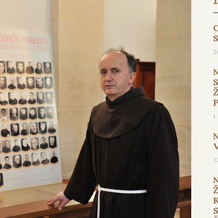
O
2
1
2