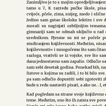
Zanimljivo je to s mojim opredjeljivanjem
tamo u 7., 8. razredu pučke škole, pisa
cvijeće, pčele, zima, snijeg, medo i slič
Jedino sam gutao školsku lektiru i sve 
morali su naginjati ozbiljnijim temama
gimnaziji sam se odmah uključio u rad o
urednikom. Pjesme su mi se počele poja
studiranjem književnosti. Međutim, nisa
književnosti« i mnogočemu što sam čitao d
razloga, vrativši se iz vojske, sve što s
dana jednostavno sam zapalio. Odlučio sam
sam sebi desetak godina. Ponekad bih, na 
listove u kojima su radili, i to bi bilo s
pa sam odlučio dopustiti sebi zgotoviti z
bude u redu nastaviti pisati, a ako ne… I, 
Kad pogledam sa strane svoje književno dj
teme. Međutim, ono što ih zaista sve povez