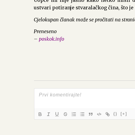
Uopće mi nije jasno kako netko misli d
ustvari potiranje stvaralačkog čina, što je 
Cjelokupan članak može se pročitati na stran
Preneseno
–
poskok.info
{}
[+]