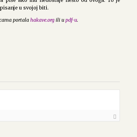
a piše ako mu nedostaje nešto od ovoga. To je
pisanje u svojoj biti.
icama portala
hakave.org
ili u
pdf-u
.