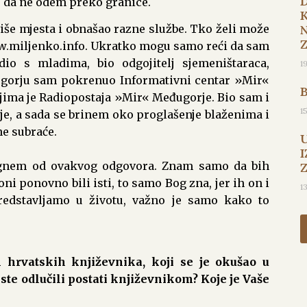
o da ne odem preko granice.
iše mjesta i obnašao razne službe. Tko želi može
ww.miljenko.info. Ukratko mogu samo reći da sam
dio s mladima, bio odgojitelj sjemeništaraca,
1
ugorju sam pokrenuo Informativni centar »Mir«
jima je Radiopostaja »Mir« Međugorje. Bio sam i
1
je, a sada se brinem oko proglašenje blaženima i
e subraće.
I
tegnem od ovakvog odgovora. Znam samo da bih
oni ponovno bili isti, to samo Bog zna, jer ih on i
1
redstavljamo u životu, važno je samo kako to
 hrvatskih književnika, koji se je okušao u
te odlučili postati književnikom? Koje je Vaše