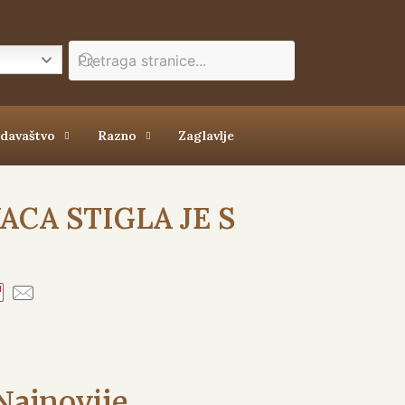
zdavaštvo
Razno
Zaglavlje
CA STIGLA JE S
Najnovije