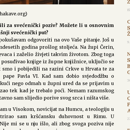
1
/ hakave.org)
ili za svećenički poziv? Možete li u osnovnim
šnji svećenički put?
 pokušavam odgovoriti na ovo Vaše pitanje. Još u
9
setih godina prošlog stoljeća. Na župi Čerin,
aca i zaželio živjeti takvim životom. Zbog toga
posuđivao knjige iz župne knjižnice, uključio se
B
 smo i pobijedili na razini Crkve u Hrvata te za
d pape Pavla VI. Kad sam dobio svjedodžbu o
3
 kući nego odmah u župni ured da se prijavim u
azao tek kad je trebalo poći. Nemam razumskog
tavno sam slijedio porive svog srca i ništa više.
am u Visokom, novicijat na Humcu, a teologiju u
istrirao sam kršćansku duhovnost u Rimu. U
2
je mi se u nju išlo, ali zbog svoga poziva nije