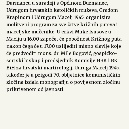
Đurmancu u suradnji s Općinom Đurmanec,
Udrugom hrvatskih katoličkih muževa, Gradom
Krapinom i Udrugom Macelj 1945. organizira
molitveni program za sve žrtve križnih puteva i
maceljske mučenike. U crkvi Muke Isusove u
Maclju u 16.00 započet će pobožnost Križnog puta
nakon čega će u 17.00 uslijediti misno slavlje koje
će predvoditi mons. dr. Mile Bogović, gospićko-
senjski biskup i predsjednik Komisije HBK i BK
BiH za hrvatski martirologij. Udruga Macelj 1945.
također je u prigodi 70. obljetnice komunističkih
zločina izdala monografiju o povijesnom zločinu
prikrivenom od javnosti.