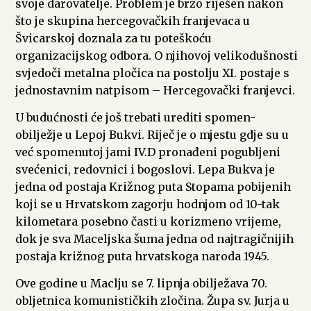
svoje darovatelje. Problem je brzo riješen nakon
što je skupina hercegovačkih franjevaca u
Švicarskoj doznala za tu poteškoću
organizacijskog odbora. O njihovoj velikodušnosti
svjedoči metalna pločica na postolju XI. postaje s
jednostavnim natpisom – Hercegovački franjevci.
U budućnosti će još trebati urediti spomen-
obilježje u Lepoj Bukvi. Riječ je o mjestu gdje su u
već spomenutoj jami IV.D pronađeni pogubljeni
svećenici, redovnici i bogoslovi. Lepa Bukva je
jedna od postaja Križnog puta Stopama pobijenih
koji se u Hrvatskom zagorju hodnjom od 10-tak
kilometara posebno časti u korizmeno vrijeme,
dok je sva Maceljska šuma jedna od najtragičnijih
postaja križnog puta hrvatskoga naroda 1945.
Ove godine u Maclju se 7. lipnja obilježava 70.
obljetnica komunističkih zločina. Župa sv. Jurja u