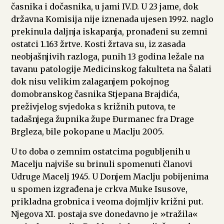
časnika i dočasnika, u jami IV.D. U 23 jame, dok
državna Komisija nije iznenada ujesen 1992. naglo
prekinula daljnja iskapanja, pronađeni su zemni
ostatci 1.163 žrtve. Kosti žrtava su, iz zasada
neobjašnjivih razloga, punih 13 godina ležale na
tavanu patologije Medicinskog fakulteta na Šalati
dok nisu velikim zalaganjem pokojnog
domobranskog časnika Stjepana Brajdića,
preživjelog svjedoka s križnih putova, te
tadašnjega župnika župe Đurmanec fra Drage
Brgleza, bile pokopane u Maclju 2005.
U to doba o zemnim ostatcima pogubljenih u
Macelju najviše su brinuli spomenuti članovi
Udruge Macelj 1945. U Donjem Maclju pobijenima
u spomen izgrađena je crkva Muke Isusove,
prikladna grobnica i veoma dojmljiv križni put.
Njegova XI. postaja sve donedavno je »tražila«