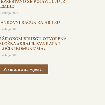
NEPRESTANO SE POJAVLJUJU IZ
ZEMLJE
9. svibnja 2026.
BANKOVNI RAČUN ZA HR I EU
5. svibnja 2026.
U ŠIROKOM BRIJEGU OTVORENA
ZLOŽBA »KRAJ II. SVJ. RATA I
ZLOČINI KOMUNIZMA«
3. svibnja 2026.
Pismohrana vijesti