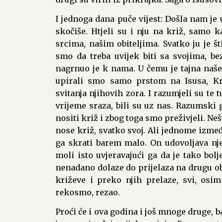
I jednoga dana puče vijest: Došla nam je 
skočiše. Htjeli su i nju na križ, samo 
srcima, našim obiteljima. Svatko ju je št
smo da treba uvijek biti sa svojima, bez 
nagrnuo je k nama. U čemu je tajna naš
upirali smo samo prstom na Isusa, Kr
svitanja njihovih zora. I razumjeli su te t
vrijeme sraza, bili su uz nas. Razumski g
nositi križ i zbog toga smo preživjeli. N
nose križ, svatko svoj. Ali jednome izme
ga skrati barem malo. On udovoljava n
moli isto uvjeravajući ga da je tako bolj
nenadano dolaze do prijelaza na drugu oba
križeve i preko njih prelaze, svi, osim
rekosmo, rezao.
Proći će i ova godina i još mnoge druge, 