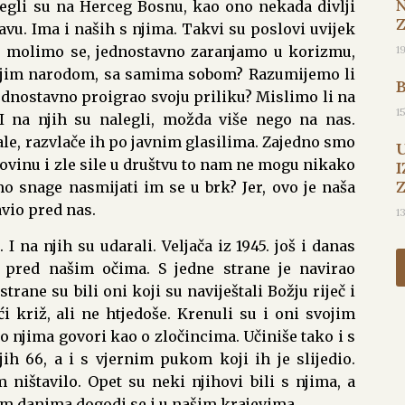
egli su na Herceg Bosnu, kao ono nekada divlji
avu. Ima i naših s njima. Takvi su poslovi uvijek
1
mo, molimo se, jednostavno zaranjamo u korizmu,
ojim narodom, sa samima sobom? Razumijemo li
 jednostavno proigrao svoju priliku? Mislimo li na
1
I na njih su nalegli, možda više nego na nas.
rale, razvlače ih po javnim glasilima. Zajedno smo
ovinu i zle sile u društvu to nam ne mogu nikako
I
mo snage nasmijati im se u brk? Jer, ovo je naša
avio pred nas.
1
I na njih su udarali. Veljača iz 1945. još i danas
i pred našim očima. S jedne strane je navirao
rane su bili oni koji su naviještali Božju riječ i
 križ, ali ne htjedoše. Krenuli su i oni svojim
 o njima govori kao o zločincima. Učiniše tako i s
h 66, a i s vjernim pukom koji ih je slijedio.
 ništavilo. Opet su neki njihovi bili s njima, a
ovim danima dogodi se i u našim krajevima.