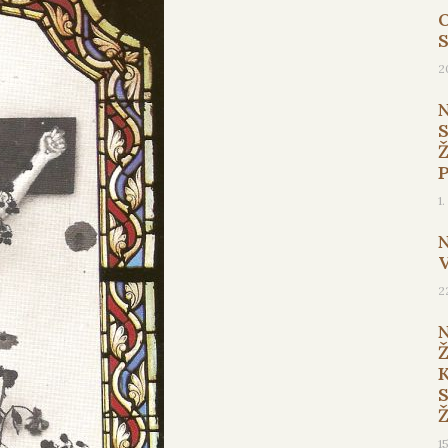
O
2
1
2
1