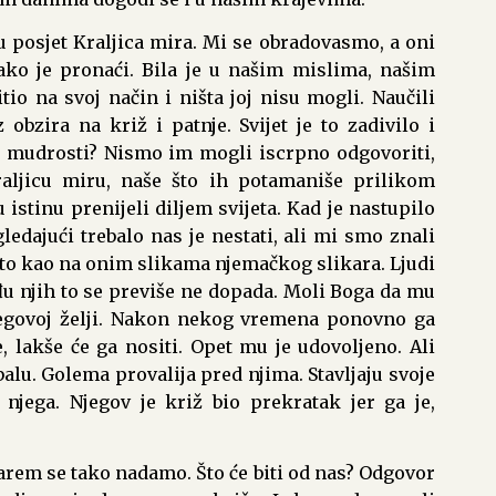
u posjet Kraljica mira. Mi se obradovasmo, a oni
kako je pronaći. Bila je u našim mislima, našim
itio na svoj način i ništa joj nisu mogli. Naučili
obzira na križ i patnje. Svijet je to zadivilo i
e mudrosti? Nismo im mogli iscrpno odgovoriti,
aljicu miru, naše što ih potamaniše prilikom
u istinu prenijeli diljem svijeta. Kad je nastupilo
ledajući trebalo nas je nestati, ali mi smo znali
ešto kao na onim slikama njemačkog slikara. Ljudi
đu njih to se previše ne dopada. Moli Boga da mu
jegovoj želji. Nakon nekog vremena ponovno ga
e, lakše će ga nositi. Opet mu je udovoljeno. Ali
lu. Golema provalija pred njima. Stavljaju svoje
 njega. Njegov je križ bio prekratak jer ga je,
barem se tako nadamo. Što će biti od nas? Odgovor