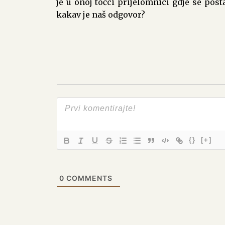
je u onoj točci prijelomnici gdje se post
kakav je naš odgovor?
{}
[+]
0
COMMENTS