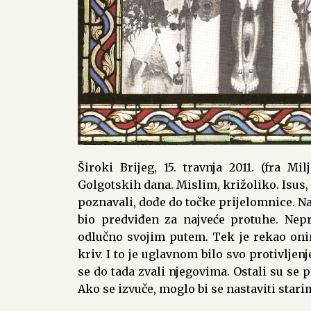
Široki Brijeg, 15. travnja 2011. (fra Mi
Golgotskih dana. Mislim, križoliko. Isus, p
poznavali, dođe do točke prijelomnice. Nam
bio predviđen za najveće protuhe. Nepr
odlučno svojim putem. Tek je rekao onima
kriv. I to je uglavnom bilo svo protivljen
se do tada zvali njegovima. Ostali su se pr
Ako se izvuče, moglo bi se nastaviti star