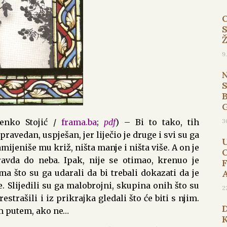
9
B
ljenko Stojić /
frama.ba
;
pdf
) – Bi to tako, tih
3
ravedan, uspješan, jer liječio je druge i svi su ga
ijeniše mu križ, ništa manje i ništa više. A on je
avda do neba. Ipak, nije se otimao, krenuo je
 što su ga udarali da bi trebali dokazati da je
je. Slijedili su ga malobrojni, skupina onih što su
2
estrašili i iz prikrajka gledali što će biti s njim.
im putem, ako ne…