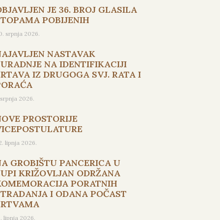
BJAVLJEN JE 36. BROJ GLASILA
STOPAMA POBIJENIH
0. srpnja 2026.
NAJAVLJEN NASTAVAK
SURADNJE NA IDENTIFIKACIJI
ŽRTAVA IZ DRUGOGA SVJ. RATA I
PORAĆA
. srpnja 2026.
NOVE PROSTORIJE
VICEPOSTULATURE
2. lipnja 2026.
NA GROBIŠTU PANCERICA U
ŽUPI KRIŽOVLJAN ODRŽANA
KOMEMORACIJA PORATNIH
STRADANJA I ODANA POČAST
ŽRTVAMA
5. lipnja 2026.