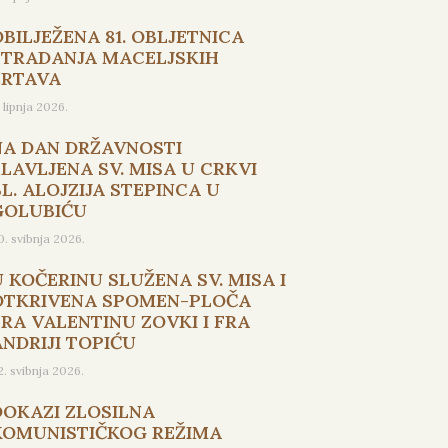
OBILJEŽENA 81. OBLJETNICA
STRADANJA MACELJSKIH
ŽRTAVA
. lipnja 2026.
NA DAN DRŽAVNOSTI
SLAVLJENA SV. MISA U CRKVI
L. ALOJZIJA STEPINCA U
GOLUBIĆU
0. svibnja 2026.
U KOČERINU SLUŽENA SV. MISA I
OTKRIVENA SPOMEN-PLOČA
FRA VALENTINU ZOVKI I FRA
ANDRIJI TOPIĆU
2. svibnja 2026.
DOKAZI ZLOSILNA
KOMUNISTIČKOG REŽIMA