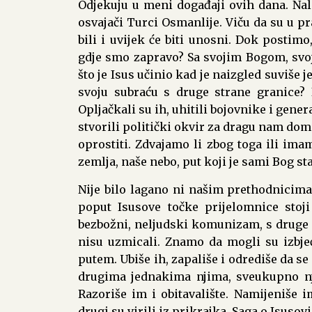
Odjekuju u meni događaji ovih dana. Nal
osvajači Turci Osmanlije. Viču da su u pr
bili i uvijek će biti unosni. Dok posti
gdje smo zapravo? Sa svojim Bogom, sv
što je Isus učinio kad je naizgled suviše
svoju subraću s druge strane granice? 
Opljačkali su ih, uhitili bojovnike i gene
stvorili politički okvir za dragu nam dom
oprostiti. Zdvajamo li zbog toga ili ima
zemlja, naše nebo, put koji je sami Bog st
Nije bilo lagano ni našim prethodnicima. 
poput Isusove točke prijelomnice stoj
bezbožni, neljudski komunizam, s druge st
nisu uzmicali. Znamo da mogli su izbjeći
putem. Ubiše ih, zapališe i odrediše da se
drugima jednakima njima, sveukupno nji
Razoriše im i obitavalište. Namijeniše im
drugi su virili iz prikrajka. Saga o Isus