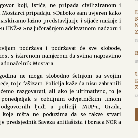
ovor koji, ističe, ne pripada civiliziranom i
 Mostarci pripadaju. »Duboko sam uvjeren kako
askiramo lažno predstavljanje i sijače mržnje i
P-u HNŽ-a »na jučerašnjem adekvatnom nadzoru i
1
avljam podržava i podržavat će sve slobode,
ućnost s iskrenom namjerom da svima napravimo
1
gradonačelnik Mostara.
godina ne mogu slobodno šetnjom sa svojim
I
jeće, to je fašizam. Policija kaže da nisu zabranili
ćemo razgovarati, ali ako je ultimativno, to je
1
 ponedjeljak s ozbiljnim odvjetničkim timom
dgovornih ljudi u policiji, MUP-u, Gradu,
vu koje ništa ne poduzima da se takve stvari
je predsjednik Saveza antifašista i boraca NOR-a