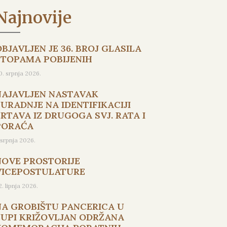
Najnovije
BJAVLJEN JE 36. BROJ GLASILA
STOPAMA POBIJENIH
0. srpnja 2026.
NAJAVLJEN NASTAVAK
SURADNJE NA IDENTIFIKACIJI
ŽRTAVA IZ DRUGOGA SVJ. RATA I
PORAĆA
. srpnja 2026.
NOVE PROSTORIJE
VICEPOSTULATURE
2. lipnja 2026.
NA GROBIŠTU PANCERICA U
ŽUPI KRIŽOVLJAN ODRŽANA