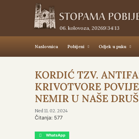
06. kolovoza, 2026.
9:34:14
Naslovnica
Pobijeni
Odjek u puku
KORDIĆ TZV. ANTIF
KRIVOTVORE POVIJE
NEMIR U NAŠE DRU
Ned 11. 02. 2024
Čitanja:
577
WhatsApp