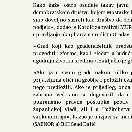
Kako kaže, oštro osuđuje takav javni g
demokratskom društvu kojem Mostarke i
smo dovoljno sazreli kao društvo da dem
podjela«, dodao je Kordić zahvalivši MU
upravljanju okupljanja u središtu Grada«.
»Grad koji kao gradonačelnik predst
provoditi reforme, kao i gledati u bud
ugodniju životnu sredinu«, zaključio je 
»Ako ja u svom gradu nakon toliko 
prijateljima otići na groblje i položiti cvi
nego predložili. Ako je prijedlog, onda 
zabrana. Već smo se dogovorili da u
pokrenemo pravne postupke protiv o
županijskoj vladi, ali i u Tužiteljst
sankcioniraju«, kazao je u izjavi za medi
(SABNOR-a) BiH Sead Đulić.