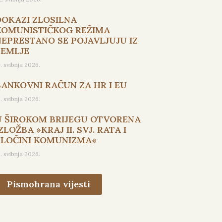
DOKAZI ZLOSILNA
KOMUNISTIČKOG REŽIMA
NEPRESTANO SE POJAVLJUJU IZ
ZEMLJE
9. svibnja 2026.
BANKOVNI RAČUN ZA HR I EU
5. svibnja 2026.
U ŠIROKOM BRIJEGU OTVORENA
ZLOŽBA »KRAJ II. SVJ. RATA I
ZLOČINI KOMUNIZMA«
3. svibnja 2026.
Pismohrana vijesti