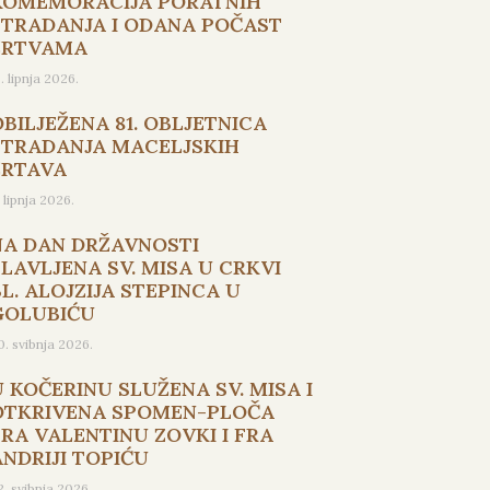
KOMEMORACIJA PORATNIH
STRADANJA I ODANA POČAST
ŽRTVAMA
5. lipnja 2026.
OBILJEŽENA 81. OBLJETNICA
STRADANJA MACELJSKIH
ŽRTAVA
. lipnja 2026.
NA DAN DRŽAVNOSTI
SLAVLJENA SV. MISA U CRKVI
L. ALOJZIJA STEPINCA U
GOLUBIĆU
0. svibnja 2026.
U KOČERINU SLUŽENA SV. MISA I
OTKRIVENA SPOMEN-PLOČA
FRA VALENTINU ZOVKI I FRA
ANDRIJI TOPIĆU
2. svibnja 2026.