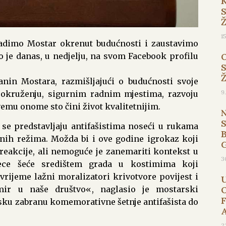
1
adimo Mostar okrenut budućnosti i zaustavimo
o je danas, u nedjelju, na svom Facebook profilu
anin Mostara, razmišljajući o budućnosti svoje
9
 okruženju, sigurnim radnim mjestima, razvoju
mu onome sto čini život kvalitetnijim.
se predstavljaju antifašistima noseći u rukama
B
rnih režima. Možda bi i ove godine igrokaz koji
reakcije, ali nemoguće je zanemariti kontekst u
3
ece šeće središtem grada u kostimima koji
 vrijeme lažni moralizatori krivotvore povijest i
mir u naše društvo«, naglasio je mostarski
jsku zabranu komemorativne šetnje antifašista do
2