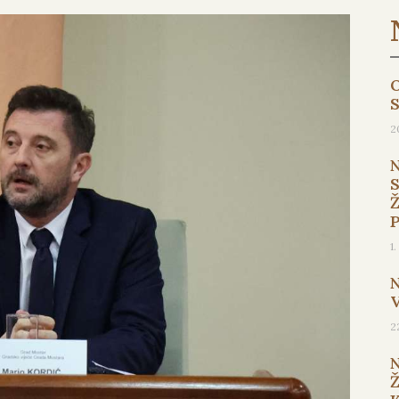
O
2
1
2