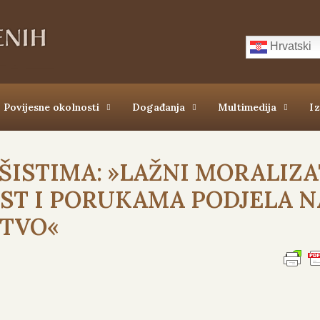
Hrvatski
Povijesne okolnosti
Događanja
Multimedija
I
AŠISTIMA: »LAŽNI MORALIZ
ST I PORUKAMA PODJELA N
ŠTVO«