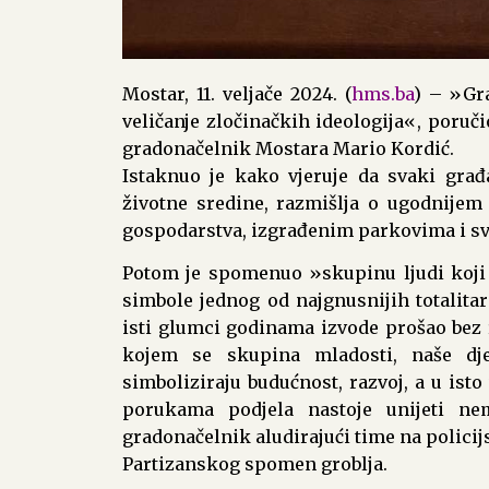
Mostar, 11. veljače 2024. (
hms.ba
) – »Gr
veličanje zločinačkih ideologija«, poruči
gradonačelnik Mostara Mario Kordić.
Istaknuo je kako vjeruje da svaki građ
životne sredine, razmišlja o ugodnijem
gospodarstva, izgrađenim parkovima i sve
Potom je spomenuo »skupinu ljudi koji 
simbole jednog od najgnusnijih totalita
isti glumci godinama izvode prošao bez 
kojem se skupina mladosti, naše dj
simboliziraju budućnost, razvoj, a u isto
porukama podjela nastoje unijeti ne
gradonačelnik aludirajući time na polici
Partizanskog spomen groblja.