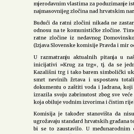
mjerodavnim vlastima za poduzimanje istra
najmasovnijeg zločina nad hrvatskim na
Budući da ratni zločini nikada ne zastari
odnosu na te komunističke zločine. Tim
ratne zločine iz nedavnog Domovinsko
(Izjava Slovenske komisije Pravda i mir od 
U razmatranju aktualnih pitanja u na
inicijativi »Krug za trg«, tj. da se j
Kazališni trg i tako barem simbolički uk
smrt nevinih žrtava i uspostavu total
dokumentu o zaštiti voda i Jadrana, koji
izrazila svoju zabrinutost zbog sve veće
koja obiluje vodnim izvorima i čistim rije
Komisija je također stanovišta da nis
ugrožavaju standard hrvatskih građana t
bi se to zaustavilo. U međunarodnim