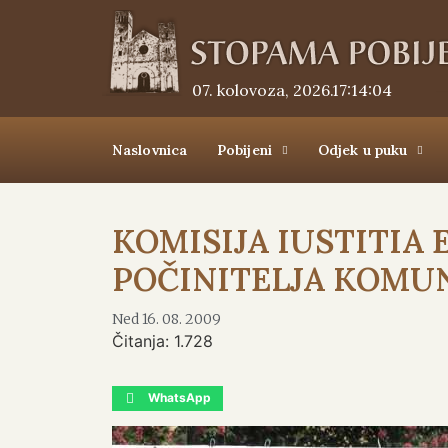
07. kolovoza, 2026.
17:14:04
Naslovnica
Pobijeni
Odjek u puku
KOMISIJA IUSTITIA 
POČINITELJA KOMUN
Ned 16. 08. 2009
Čitanja:
1.728
WhatsApp