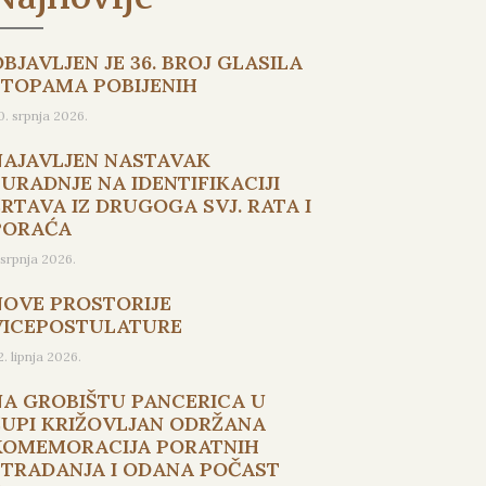
BJAVLJEN JE 36. BROJ GLASILA
STOPAMA POBIJENIH
0. srpnja 2026.
NAJAVLJEN NASTAVAK
SURADNJE NA IDENTIFIKACIJI
ŽRTAVA IZ DRUGOGA SVJ. RATA I
PORAĆA
. srpnja 2026.
NOVE PROSTORIJE
VICEPOSTULATURE
2. lipnja 2026.
NA GROBIŠTU PANCERICA U
ŽUPI KRIŽOVLJAN ODRŽANA
KOMEMORACIJA PORATNIH
STRADANJA I ODANA POČAST