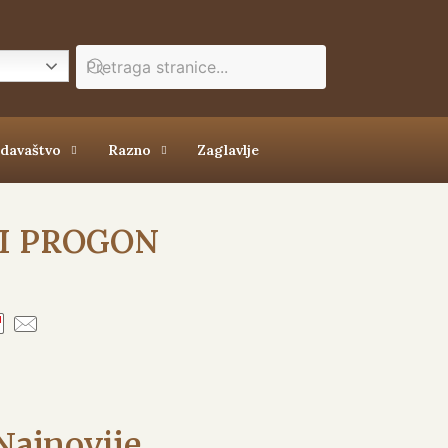
zdavaštvo
Razno
Zaglavlje
 I PROGON
Najnovije