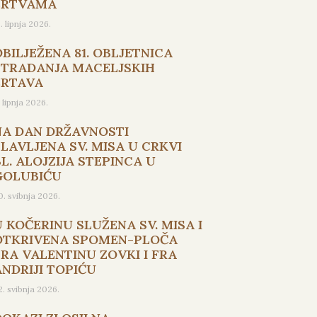
ŽRTVAMA
5. lipnja 2026.
OBILJEŽENA 81. OBLJETNICA
STRADANJA MACELJSKIH
ŽRTAVA
. lipnja 2026.
NA DAN DRŽAVNOSTI
SLAVLJENA SV. MISA U CRKVI
L. ALOJZIJA STEPINCA U
GOLUBIĆU
0. svibnja 2026.
U KOČERINU SLUŽENA SV. MISA I
OTKRIVENA SPOMEN-PLOČA
FRA VALENTINU ZOVKI I FRA
ANDRIJI TOPIĆU
2. svibnja 2026.