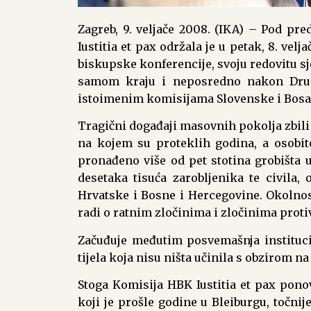
Zagreb, 9. veljače 2008. (IKA) – Pod pr
Iustitia et pax održala je u petak, 8. vel
biskupske konferencije, svoju redovitu sj
samom kraju i neposredno nakon Drugo
istoimenim komisijama Slovenske i Bos
Tragični događaji masovnih pokolja zbili 
na kojem su proteklih godina, a osobit
pronađeno više od pet stotina grobišta 
desetaka tisuća zarobljenika te civila,
Hrvatske i Bosne i Hercegovine. Okolnos
radi o ratnim zločinima i zločinima protiv
Začuđuje međutim posvemašnja instituci
tijela koja nisu ništa učinila s obzirom na
Stoga Komisija HBK Iustitia et pax ponov
koji je prošle godine u Bleiburgu, točnij