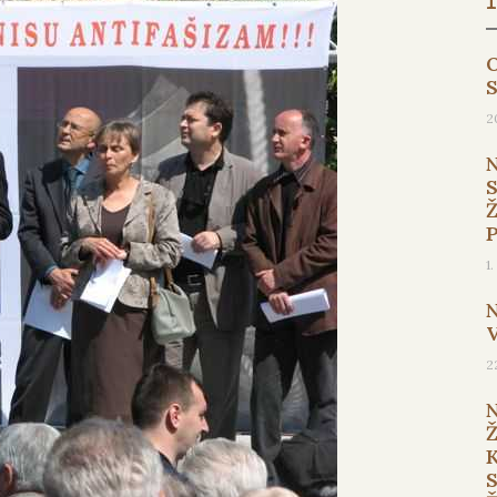
O
2
1
2