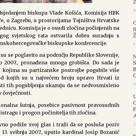
1
edsjedanjem biskupa Vlade Košića, Komisija HBK
jače, u Zagrebu, u prostorijama Tajništva Hrvatske
ednicu. Komisija je o osudi zločina počinjenih na
g svjetskog rata ostvarila dobru suradnju s
anskohercegovačke biskupske konferencije.
9
su se poglavito na području Republike Slovenije,
o 2007., pronađena mnoga grobišta. Do sada je
B
u kojima su partizanske postrojbe pogubile više
 od kojih su u najvećem broju upravo Hrvati iz
3
ti tih pogubljenja ukazuju da se nedvosmisleno
 čovječnosti.
onalna šutnja, posebice pasivnost pravosudnih
 istragu i progon počinitelja tih zločina.
no podiže svoj glas i traži da se posluša poziv
2
e 13. svibnja 2007., uputio kardinal Josip Bozanić