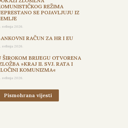
DOKAZI ZLOSILNA
KOMUNISTIČKOG REŽIMA
NEPRESTANO SE POJAVLJUJU IZ
ZEMLJE
9. svibnja 2026.
BANKOVNI RAČUN ZA HR I EU
5. svibnja 2026.
U ŠIROKOM BRIJEGU OTVORENA
ZLOŽBA »KRAJ II. SVJ. RATA I
ZLOČINI KOMUNIZMA«
3. svibnja 2026.
Pismohrana vijesti