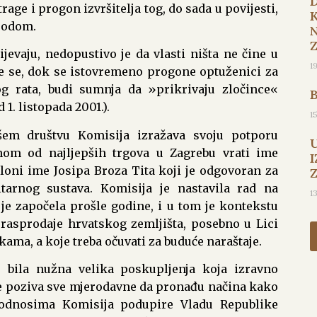
ge i progon izvršitelja tog, do sada u povijesti,
rodom.
jevaju, nedopustivo je da vlasti ništa ne čine u
1
e se, dok se istovremeno progone optuženici za
g rata, budi sumnja da »prikrivaju zločince«
1. listopada 2001.).
1
šem društvu Komisija izražava svoju potporu
ednom od najljepših trgova u Zagrebu vrati ime
I
loni ime Josipa Broza Tita koji je odgovoran za
itarnog sustava. Komisija je nastavila rad na
1
 je započela prošle godine, i u tom je kontekstu
 rasprodaje hrvatskog zemljišta, posebno u Lici
kama, a koje treba očuvati za buduće naraštaje.
u bila nužna velika poskupljenja koja izravno
e poziva sve mjerodavne da pronađu načina kako
 odnosima Komisija podupire Vladu Republike