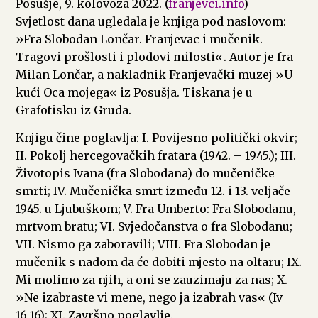
Posušje, 9. kolovoza 2022. (
franjevci.info
) –
Svjetlost dana ugledala je knjiga pod naslovom:
»Fra Slobodan Lončar. Franjevac i mučenik.
Tragovi prošlosti i plodovi milosti«. Autor je fra
Milan Lončar, a nakladnik Franjevački muzej »U
kući Oca mojega« iz Posušja. Tiskana je u
Grafotisku iz Gruda.
Knjigu čine poglavlja: I. Povijesno politički okvir;
II. Pokolj hercegovačkih fratara (1942. – 1945.); III.
Životopis Ivana (fra Slobodana) do mučeničke
smrti; IV. Mučenička smrt između 12. i 13. veljače
1945. u Ljubuškom; V. Fra Umberto: Fra Slobodanu,
mrtvom bratu; VI. Svjedočanstva o fra Slobodanu;
VII. Nismo ga zaboravili; VIII. Fra Slobodan je
mučenik s nadom da će dobiti mjesto na oltaru; IX.
Mi molimo za njih, a oni se zauzimaju za nas; X.
»Ne izabraste vi mene, nego ja izabrah vas« (Iv
16,16); XI. Završno poglavlje.