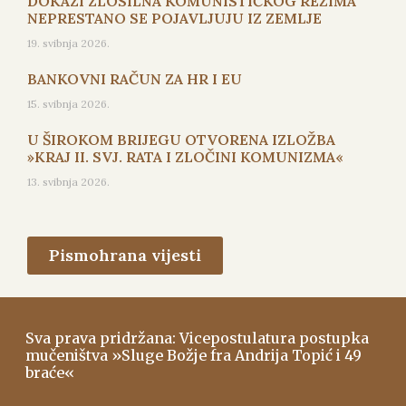
DOKAZI ZLOSILNA KOMUNISTIČKOG REŽIMA
NEPRESTANO SE POJAVLJUJU IZ ZEMLJE
19. svibnja 2026.
BANKOVNI RAČUN ZA HR I EU
15. svibnja 2026.
U ŠIROKOM BRIJEGU OTVORENA IZLOŽBA
»KRAJ II. SVJ. RATA I ZLOČINI KOMUNIZMA«
13. svibnja 2026.
Pismohrana vijesti
Sva prava pridržana: Vicepostulatura postupka
mučeništva »Sluge Božje fra Andrija Topić i 49
braće«