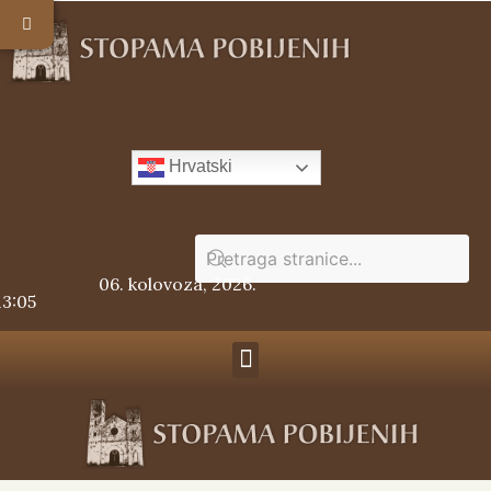
Hrvatski
06. kolovoza, 2026.
13:05