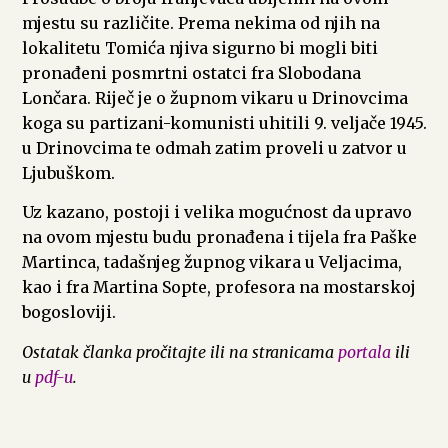
mjestu su različite. Prema nekima od njih na
lokalitetu Tomića njiva sigurno bi mogli biti
pronađeni posmrtni ostatci fra Slobodana
Lončara. Riječ je o župnom vikaru u Drinovcima
koga su partizani-komunisti uhitili 9. veljače 1945.
u Drinovcima te odmah zatim proveli u zatvor u
Ljubuškom.
Uz kazano, postoji i velika mogućnost da upravo
na ovom mjestu budu pronađena i tijela fra Paške
Martinca, tadašnjeg župnog vikara u Veljacima,
kao i fra Martina Sopte, profesora na mostarskoj
bogosloviji.
Ostatak članka pročitajte ili na stranicama
portala
ili
u
pdf-u
.