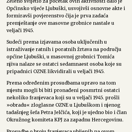
Zeleno svijetlo za početak ovih aktivnosti dalo je
Općinsko vijeće Ljubuški, usvojivši osnovne akte i
formiravši povjerenstvo čija je prva zadaća
premještanje ove masovne grobnice nastale u
veljači 1945.
Sudeći prema izjavama osoba uključenih u
istraživanje ratnih i poratnih žrtava na području
općine Ljubuški, u masovnoj grobnici Tomića
njiva nalaze se ostatci sedamnaest osoba koje su
pripadnici OZNE likvidirali u veljači 1945.
Prema određenim prosudbama upravo na tom
mjestu mogli bi biti pronađeni posmrtni ostatci
nekoliko franjevaca koji su u veljači 1945. prošli
»obradu« zloglasne OZNE u Ljubuškom i njenog
tadašnjeg šefa Petra Jelčića, koji je ujedno bio i član
Okružnog komiteta KPJ za zapadnu Hercegovinu.
Prosudbe o broju franjevaca ubijenih na ovom