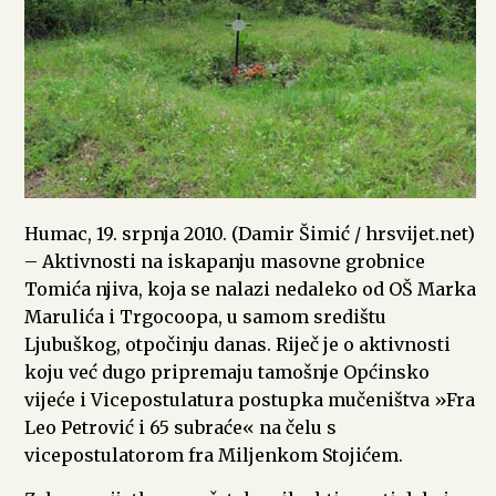
Humac, 19. srpnja 2010. (Damir Šimić / hrsvijet.net)
– Aktivnosti na iskapanju masovne grobnice
Tomića njiva, koja se nalazi nedaleko od OŠ Marka
Marulića i Trgocoopa, u samom središtu
Ljubuškog, otpočinju danas. Riječ je o aktivnosti
koju već dugo pripremaju tamošnje Općinsko
vijeće i Vicepostulatura postupka mučeništva »Fra
Leo Petrović i 65 subraće« na čelu s
vicepostulatorom fra Miljenkom Stojićem.