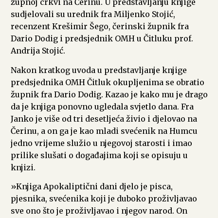
župnoj crkvi na Čerinu. U predstavljanju knjige
sudjelovali su urednik fra Miljenko Stojić,
recenzent Krešimir Šego, čerinski župnik fra
Dario Dodig i predsjednik OMH u Čitluku prof.
Andrija Stojić.
Nakon kratkog uvoda u predstavljanje knjige
predsjednika OMH Čitluk okupljenima se obratio
župnik fra Dario Dodig. Kazao je kako mu je drago
da je knjiga ponovno ugledala svjetlo dana. Fra
Janko je više od tri desetljeća živio i djelovao na
Čerinu, a on ga je kao mladi svećenik na Humcu
jedno vrijeme služio u njegovoj starosti i imao
prilike slušati o događajima koji se opisuju u
knjizi.
»Knjiga Apokaliptični dani djelo je pisca,
pjesnika, svećenika koji je duboko proživljavao
sve ono što je proživljavao i njegov narod. On