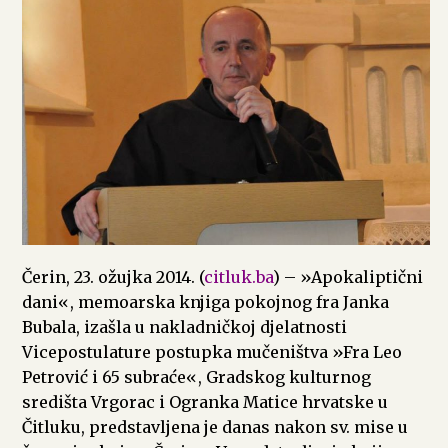
Čerin, 23. ožujka 2014. (
citluk.ba
) – »Apokaliptični
dani«, memoarska knjiga pokojnog fra Janka
Bubala, izašla u nakladničkoj djelatnosti
Vicepostulature postupka mučeništva »Fra Leo
Petrović i 65 subraće«, Gradskog kulturnog
središta Vrgorac i Ogranka Matice hrvatske u
Čitluku, predstavljena je danas nakon sv. mise u