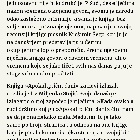
jednostavno nije htio drukčije. Pišući, desetljećima
nakon vremena o kojemu govori, svomu je narodu
odao zasluženo priznanje, a sama je knjiga, bez
volje autora, priznanje njemu«, napisao je u svojoj
recenziji knjige pjesnik Krešimir Šego koji ju je
na današnjem predstavljanju u Čerinu
okupljenima toplo preporučio. Prema njegovim
riječima knjiga govori o davnom vremenu, ali o
vremenu koje se jako tiče i svih nas danas pa ju je
stoga vrlo mudro pročitati.
Knjigu »Apokaliptični dani« za novi izlazak
uredio je fra Miljenko Stojić. Svoje današnje
izlaganje o njoj započeo je riječima: »Kada ovako u
ruci držimo knjigu »Apokaliptični dani« čini nam
se da je ona nekako mala. Međutim, to je tako
samo po broju stranica i u odnosu na one knjige
koje je pisala komunistička strana, a u svojoj biti