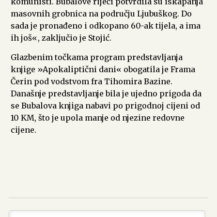
komunisti. Bubalove riječi potvrdila su iskapanja
masovnih grobnica na području Ljubuškog. Do
sada je pronađeno i odkopano 60-ak tijela, a ima
ih još«, zaključio je Stojić.
Glazbenim točkama program predstavljanja
knjige »Apokaliptični dani« obogatila je Frama
Čerin pod vodstvom fra Tihomira Bazine.
Današnje predstavljanje bila je ujedno prigoda da
se Bubalova knjiga nabavi po prigodnoj cijeni od
10 KM, što je upola manje od njezine redovne
cijene.