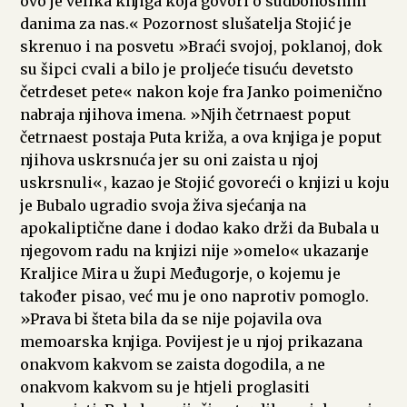
ovo je velika knjiga koja govori o sudbonosnim
danima za nas.« Pozornost slušatelja Stojić je
skrenuo i na posvetu »Braći svojoj, poklanoj, dok
su šipci cvali a bilo je proljeće tisuću devetsto
četrdeset pete« nakon koje fra Janko poimenično
nabraja njihova imena. »Njih četrnaest poput
četrnaest postaja Puta križa, a ova knjiga je poput
njihova uskrsnuća jer su oni zaista u njoj
uskrsnuli«, kazao je Stojić govoreći o knjizi u koju
je Bubalo ugradio svoja živa sjećanja na
apokaliptične dane i dodao kako drži da Bubala u
njegovom radu na knjizi nije »omelo« ukazanje
Kraljice Mira u župi Međugorje, o kojemu je
također pisao, već mu je ono naprotiv pomoglo.
»Prava bi šteta bila da se nije pojavila ova
memoarska knjiga. Povijest je u njoj prikazana
onakvom kakvom se zaista dogodila, a ne
onakvom kakvom su je htjeli proglasiti