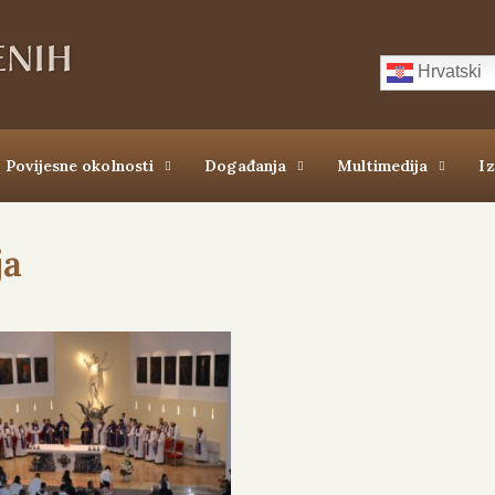
Hrvatski
Povijesne okolnosti
Događanja
Multimedija
I
ja