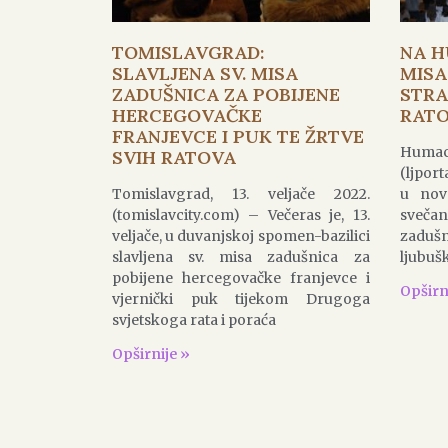
TOMISLAVGRAD:
NA H
SLAVLJENA SV. MISA
MISA
ZADUŠNICA ZA POBIJENE
STRA
HERCEGOVAČKE
RATO
FRANJEVCE I PUK TE ŽRTVE
Huma
SVIH RATOVA
(ljport
Tomislavgrad, 13. veljače 2022.
u nov
(tomislavcity.com) – Večeras je, 13.
sveča
veljače, u duvanjskoj spomen-bazilici
zadušn
slavljena sv. misa zadušnica za
ljubuš
pobijene hercegovačke franjevce i
Opširn
vjernički puk tijekom Drugoga
svjetskoga rata i poraća
Opširnije »