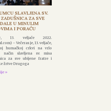
UMCU SLAVLJENA SV.
 ZADUŠNICA ZA SVE
DALE U MINULIM
VIMA I PORAĆU
c, 13. veljače 2022.
al.com) – Večeras je, 13. veljače,
oj humačkoj crkvi na vrlo
n način slavljena sv. misa
ica za sve ubijene fratre i
ke žrtve Drugoga
ije »