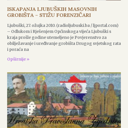
ISKAPANJA LJUBUŠKIH MASOVNIH
GROBIŠTA – STIŽU FORENZIČARI
Ljubuški, 27. ožujka 2010. (radioljubuski.ba / ljportal.com)
– Odlukom i Rješenjem Općinskoga vijeća Ljubuški s
kraja prošle godine utemeljeno je Povjerenstvo za
obilježavanje i uređivanje grobišta Drugog svjetskog rata
i poraća na
Opširnije »